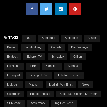
TAGS
2024
Abenteuer
Astrologie
Austria
Biene
Bodybuilding
Canada
Die Zwillinge
Echtzeit
Echtzeit-TV
Echtzeittv
Grillen
Holzkohle
IFBB
Kammern
Kanada
Liesingtal
Liesingtal Plus
Lokalnachrichten
Maibaum
Mautern
Medizin Von Einst
News
Österreich
Rüdiger Böckel
Sonderausstellung Kammern
St. Michael
Steiermark
Tag Der Biene