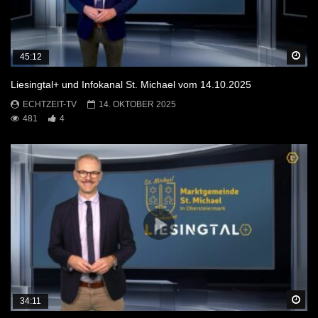
Sp
45:12
Liesingtal+ und Infokanal St. Michael vom 14.10.2025
ECHTZEIT-TV
14. OKTOBER 2025
481
4
Sp
34:11