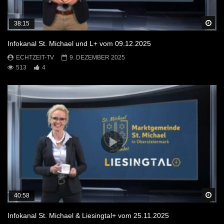
Sp
38:15
Infokanal St. Michael und L+ vom 09.12.2025
ECHTZEIT-TV
9. DEZEMBER 2025
513
4
Sp
40:58
Infokanal St. Michael & Liesingtal+ vom 25.11.2025