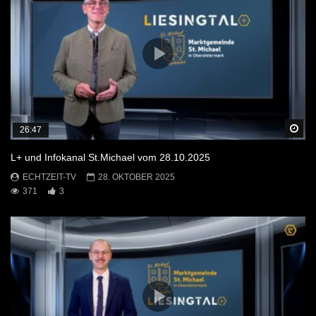
Sp
26:47
L+ und Infokanal St.Michael vom 28.10.2025
ECHTZEIT-TV
28. OKTOBER 2025
371
3