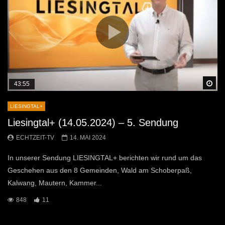
Sp
43:55
LIESINGTAL+
Liesingtal+ (14.05.2024) – 5. Sendung
ECHTZEIT-TV
14. MAI 2024
In unserer Sendung LIESINGTAL+ berichten wir rund um das
Geschehen aus den 8 Gemeinden, Wald am Schoberpaß,
Kalwang, Mautern, Kammer...
848
11