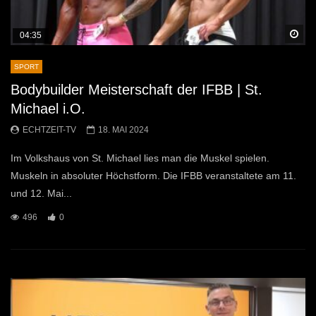
Sp
04:35
SPORT
Bodybuilder Meisterschaft der IFBB | St.
Michael i.O.
ECHTZEIT-TV
18. MAI 2024
Im Volkshaus von St. Michael lies man die Muskel spielen.
Muskeln in absoluter Höchstform. Die IFBB veranstaltete am 11.
und 12. Mai...
496
0