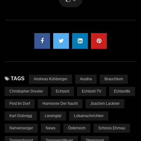
TAGS
Andreas Kühberger
Austria
Brauchtum
Christopher Drexler
Echtzeit
Echtzeit-TV
Echtzeittv
Fest Im Dorf
Harmonie Der Nacht
Joachim Lackner
Karl Dobnigg
Liesingtal
Lokalnachrichten
Nahversorger
News
Österreich
Schloss Ehrnau
Sonnenbrand
Sonnwendfeuer
Steiermark