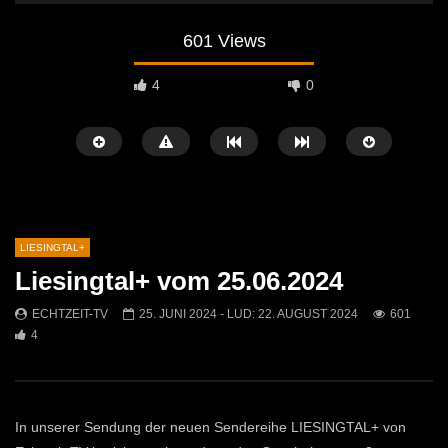
601 Views
4
0
LIESINGTAL+
Liesingtal+ vom 25.06.2024
Später Ansehen
38:15
40:58
ECHTZEIT-TV
25. JUNI 2024
- LUD:
22. AUGUST 2024
601
4
Infokanal St. Michael und L+ vom
Infokanal St. Michael & 
09.12.2025
25.11.2025
ECHTZEIT-TV
9. DEZEMBER 2025
ECHTZEIT-TV
25. 
513
4
390
0
In unserer Sendung der neuen Sendereihe LIESINGTAL+ von