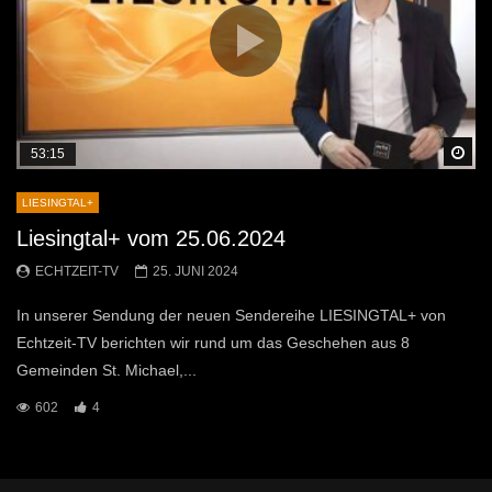
Sp
53:15
LIESINGTAL+
Liesingtal+ vom 25.06.2024
ECHTZEIT-TV
25. JUNI 2024
In unserer Sendung der neuen Sendereihe LIESINGTAL+ von
Echtzeit-TV berichten wir rund um das Geschehen aus 8
Gemeinden St. Michael,...
602
4