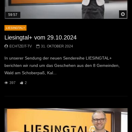
Sp
59:57
LIESINGTAL+
Liesingtal+ vom 29.10.2024
ECHTZEIT-TV
31. OKTOBER 2024
In unserer Sendung der neuen Sendereihe LIESINGTAL+
berichten wir rund um das Geschehen aus den 8 Gemeinden,
Wald am Schoberpaß, Kal...
397
2