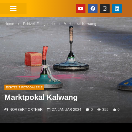
Home
Echtzeit Fotogalerie
Marktpokal Kalwang
ECHTZEIT FOTOGALERIE
Marktpokal Kalwang
NORBERT ORTNER
27. JANUAR 2024
0
355
0