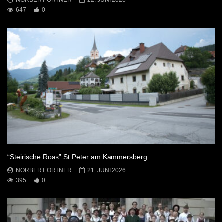
NORBERT ORTNER
22. JUNI 2026
647
0
“Steirische Roas” St.Peter am Kammersberg
NORBERT ORTNER
21. JUNI 2026
395
0