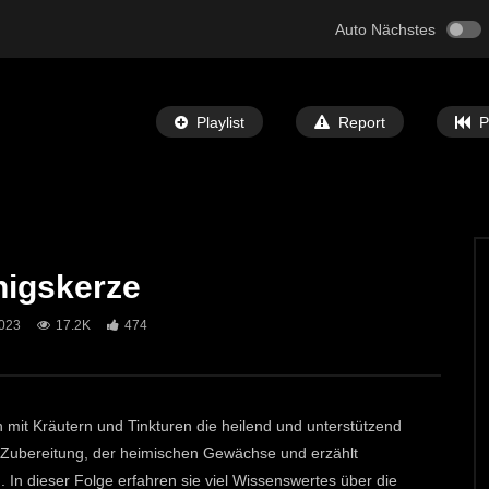
Auto Nächstes
Playlist
Report
P
nigskerze
Später Ansehen
04:01
023
17.2K
474
Die Ringelblume
T-TV
14. SEPTEMBER 2020
ECHTZEIT-TV
14. AUGUST 2020
33
1.7K
28
ch mit Kräutern und Tinkturen die heilend und unterstützend
e Zubereitung, der heimischen Gewächse und erzählt
In dieser Folge erfahren sie viel Wissenswertes über die