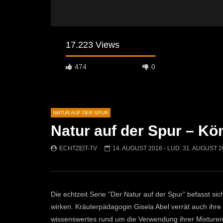
17.223 Views
474
0
NATUR AUF DER SPUR
Natur auf der Spur – Kö
Später Ansehen
03:24
03:27
ECHTZEIT-TV
14. AUGUST 2016
- LUD:
31. AUGUST 2
Das Gänseblümchen
Der Arnika
ECHTZEIT-TV
14. OKTOBER 2020
ECHTZEI
4.3K
32
3.1K
Die echtzeit Serie “Der Natur auf der Spur” befasst si
wirken. Kräuterpädagogin Gisela Abel verrät auch ihr
wissenswertes rund um die Verwendung ihrer Mixturen. 