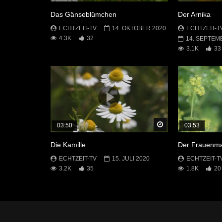
Das Gänseblümchen
Der Arnika
ECHTZEIT-TV
14. OKTOBER 2020
ECHTZEIT-T
4.3K
32
14. SEPTEM
3.1K
33
Später Ansehen
03:50
03:53
Die Kamille
Der Frauenma
ECHTZEIT-TV
15. JULI 2020
ECHTZEIT-T
3.2K
35
1.8K
20