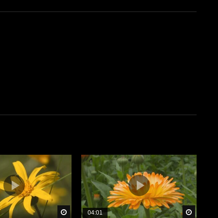
Später Ansehen
Später 
04:01