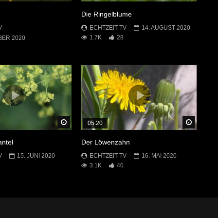
Die Ringelblume
V
ECHTZEIT-TV
14. AUGUST 2020
1.7K
28
BER 2020
Später Ansehen
Später 
05:20
ntel
Der Löwenzahn
V
15. JUNI 2020
ECHTZEIT-TV
16. MAI 2020
3.1K
40