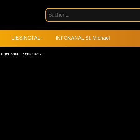
LIESINGTAL+
INFOKANAL St. Michael
uf der Spur – Königskerze