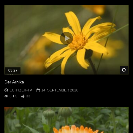
Sp
03:27
Der Arnika
ECHTZEIT-TV
14. SEPTEMBER 2020
3.1K
33