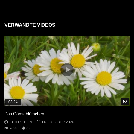
Das Gänseblümchen
ECHTZEIT-TV
4.3K
32
VERWANDTE VIDEOS
Sp
03:24
Das Gänseblümchen
ECHTZEIT-TV
14. OKTOBER 2020
4.3K
32