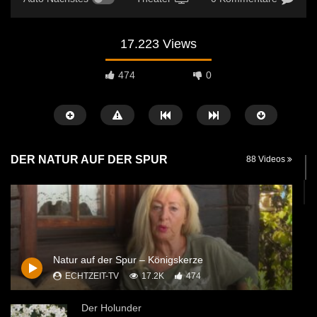
17.223 Views
474
0
DER NATUR AUF DER SPUR
88 Videos
Später Ansehen
03:24
03:27
Das Gänseblümchen
Der Arnika
Natur auf der Spur – Königskerze
ECHTZEIT-TV
14. OKTOBER 2020
ECHTZEIT-TV
14. 
ECHTZEIT-TV
17.2K
474
4.3K
32
3.1K
33
Der Holunder