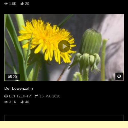
1.8K
20
Sp
05:20
Der Löwenzahn
ECHTZEIT-TV
16. MAI 2020
3.1K
40