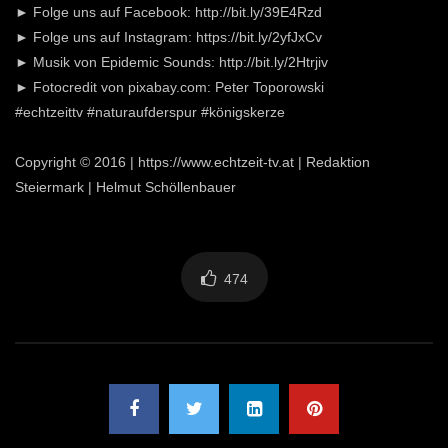
(Naturheilkunde)
► Folge uns auf Facebook: http://bit.ly/39E4Rzd
ECHTZEIT-TV
8.7K
135
► Folge uns auf Instagram: https://bit.ly/2yfJxCv
► Musik von Epidemic Sounds: http://bit.ly/2Htrjiv
► Fotocredit von pixabay.com: Peter Toporowski
Der Spitzwegerich
#echtzeittv #naturaufderspur #königskerze
ECHTZEIT-TV
4.7K
60
Copyright © 2016 | https://www.echtzeit-tv.at | Redaktion
Steiermark | Helmut Schöllenbauer
Die Schafgarbe
ECHTZEIT-TV
1.8K
53
474
Natur auf der Spur – Huflattich
ECHTZEIT-TV
10.6K
154
Natur auf der Spur – Gänseblümchen
ECHTZEIT-TV
0.9K
18