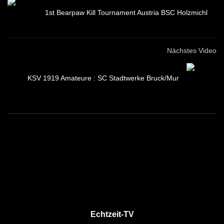
ECHTZEIT-TV
8.7K
98
1st Bearpaw Kill Tournament Austria BSC Holzmichl
Der Natur auf der Spur – Johanniskraut
Nächstes Video
ECHTZEIT-TV
4.5K
41
KSV 1919 Amateure : SC Stadtwerke Bruck/Mur
Die Ringelblume
ECHTZEIT-TV
1.7K
28
Natur auf der Spur – Beifuß
ECHTZEIT-TV
53.6K
1.3K
Der Arnika
ECHTZEIT-TV
3.1K
33
Echtzeit-TV