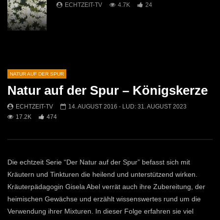
ECHTZEIT-TV
4.7K
24
Das echte Johanniskraut
ECHTZEIT-TV
9.3K
53
NATUR AUF DER SPUR
Natur auf der Spur – Königskerze
Der Frauenmantel
ECHTZEIT-TV
1.8K
20
ECHTZEIT-TV
14. AUGUST 2016
- LUD:
31. AUGUST 2023
17.2K
474
Die Kamille
ECHTZEIT-TV
3.2K
35
Die echtzeit Serie “Der Natur auf der Spur” befasst sich mit
Kräutern und Tinkturen die heilend und unterstützend wirken.
Kräuterpädagogin Gisela Abel verrät auch ihre Zubereitung, der
Natur auf der Spur – Himbeer-Erdbeer-
heimischen Gewächse und erzählt wissenswertes rund um die
Brombeerblätter
ECHTZEIT-TV
3.2K
49
Verwendung ihrer Mixturen. In dieser Folge erfahren sie viel