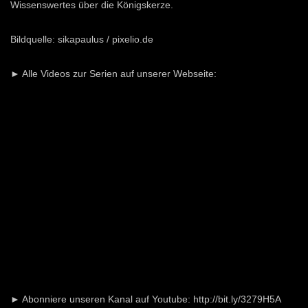
Wissenswertes über die Königskerze.
Natur auf der Spur – Rosengeranie
Bildquelle: sikapaulus / pixelio.de
ECHTZEIT-TV
2.4K
23
► Alle Videos zur Serien auf unserer Webseite:
Natur auf der Spur – Knoblauchrauke
ECHTZEIT-TV
10.3K
243
Natur auf der Spur – Lungenkraut
ECHTZEIT-TV
9.4K
183
Natur auf der Spur – Giersch
ECHTZEIT-TV
11.5K
314
► Abonniere unseren Kanal auf Youtube: http://bit.ly/3279H5A
Natur auf der Spur – Schafgarbe