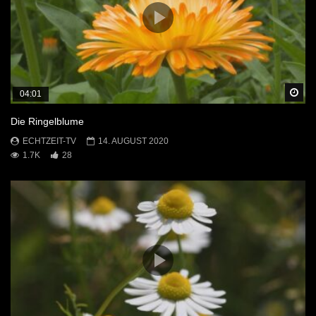
Sp
04:01
Die Ringelblume
ECHTZEIT-TV
14. AUGUST 2020
1.7K
28