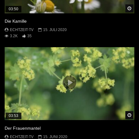
Sp
03:50
Die Kamille
ECHTZEIT-TV
15. JULI 2020
3.2K
35
Sp
03:53
Der Frauenmantel
ECHTZEIT-TV
15. JUNI 2020