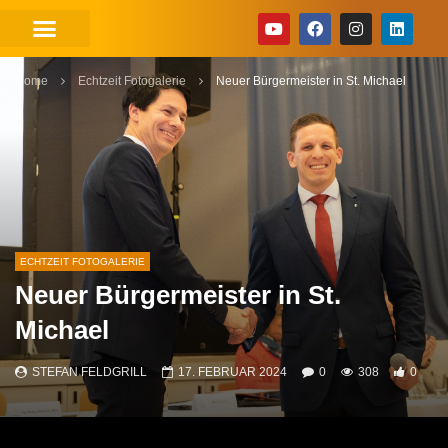
Home
Echtzeit Fotogalerie
Neuer Bürgermeister in St. Michael
ECHTZEIT FOTOGALERIE
Neuer Bürgermeister in St.
Michael
STEFAN FELDGRILL
17. FEBRUAR 2024
0
308
0