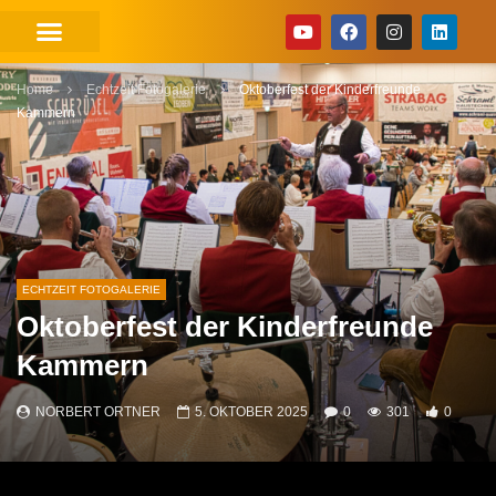
Home
Echtzeit Fotogalerie
Oktoberfest der Kinderfreunde
Kammern
ECHTZEIT FOTOGALERIE
Oktoberfest der Kinderfreunde
Kammern
NORBERT ORTNER
5. OKTOBER 2025
0
301
0