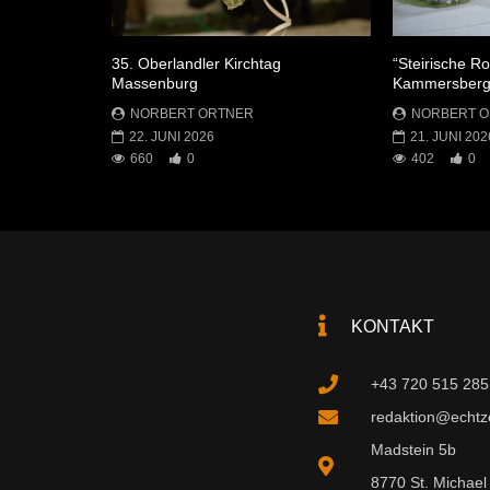
35. Oberlandler Kirchtag
“Steirische R
Massenburg
Kammersber
NORBERT ORTNER
NORBERT 
22. JUNI 2026
21. JUNI 202
660
0
402
0
KONTAKT
+43 720 515 285
redaktion@echtzei
Madstein 5b
8770 St. Michael 