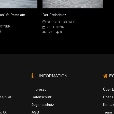
oas” St.Peter am
Der Freischütz
g
NORBERT ORTNER
ORTNER
21. JUNI 2026
6
522
0
INFORMATION
E
Impressum
Über E
t-tv.at
Datenschutz
Über 
Jugendschutz
Kontak
i. O.
AGB
Team