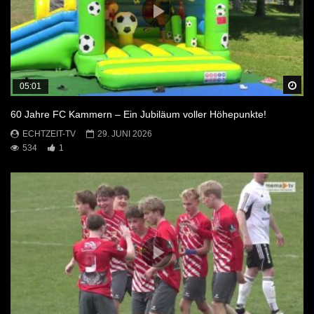
Sp
05:01
60 Jahre FC Kammern – Ein Jubiläum voller Höhepunkte!
ECHTZEIT-TV
29. JUNI 2026
534
1