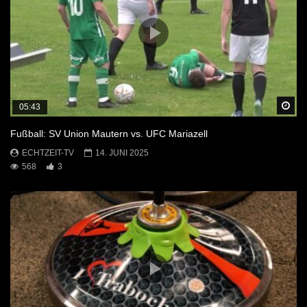
Sp
05:43
Fußball: SV Union Mautern vs. UFC Mariazell
ECHTZEIT-TV
14. JUNI 2025
568
3