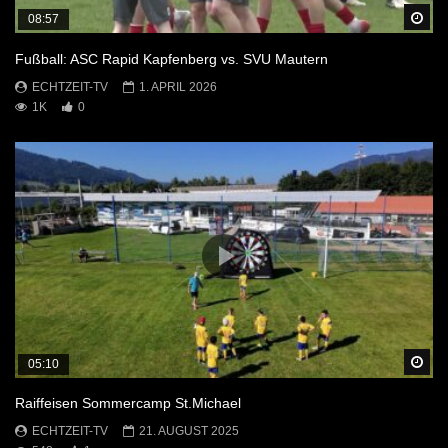
Sp
08:57
Fußball: ASC Rapid Kapfenberg vs. SVU Mautern
ECHTZEIT-TV
1. APRIL 2026
1K
0
Sp
05:10
Raiffeisen Sommercamp St.Michael
ECHTZEIT-TV
21. AUGUST 2025