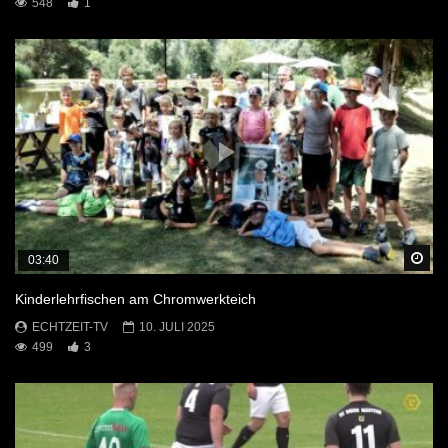
548
1
Sp
03:40
Kinderlehrfischen am Chromwerkteich
ECHTZEIT-TV
10. JULI 2025
499
3