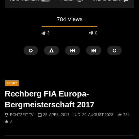
784 Views
3
0
SPORT
Rechberg FIA Europa-
Später Ansehen
05:01
08:57
Bergmeisterschaft 2017
60 Jahre FC Kammern – Ein Jubiläum
Fußball: ASC Rapid Kap
ECHTZEIT-TV
25. APRIL 2017
- LUD:
29. AUGUST 2023
784
voller Höhepunkte!
Mautern
3
ECHTZEIT-TV
29. JUNI 2026
ECHTZEIT-TV
1. AP
534
1
1K
0