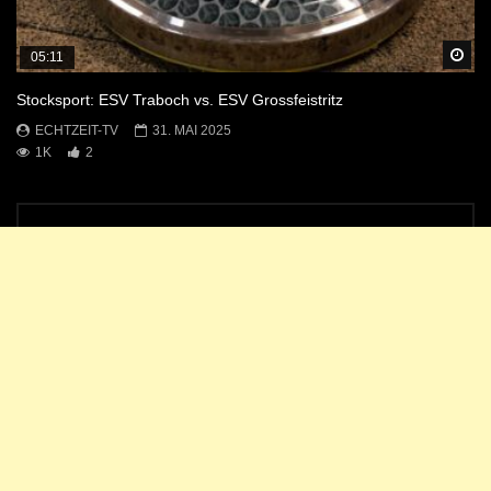
Sp
05:11
Stocksport: ESV Traboch vs. ESV Grossfeistritz
ECHTZEIT-TV
31. MAI 2025
1K
2