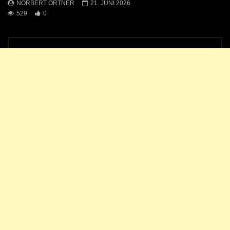
NORBERT ORTNER
21. JUNI 2026
529
0