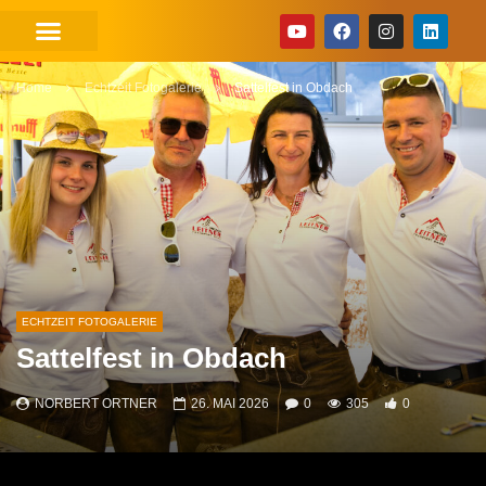
Home
Echtzeit Fotogalerie
Sattelfest in Obdach
ECHTZEIT FOTOGALERIE
Sattelfest in Obdach
NORBERT ORTNER
26. MAI 2026
0
305
0