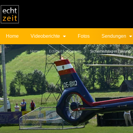
Home
Videoberichte
Fotos
Sendungen
Home
Echtzeit Fotogalerie
Sicherheitstag in Lassing