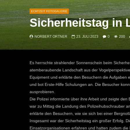
ECHTZEIT FOTOGALERIE
Sicherheitstag in 
NORBERT ORTNER
23. JULI 2023
0
200
Es herrschte strahlender Sonnenschein beim Sicherhei
atemberaubende Landschaft aus der Vogelperspektive 
Equipment und erklärte den Besuchern die Aufgaben 
und bot Erste-Hilfe Schulungen an. Die Besucher kon
ausprobieren.
Die Polizei informierte über ihre Arbeit und zeigte 
war zu Mittag die Landung des Polizeihubschrauber am
erklärte den Besuchern, wie sie sich bei einer Bergnotl
Insgesamt war der Sicherheitstag ein großer Erfolg. Di
Einsatzorganisationen erfahren und hatten zudem die M