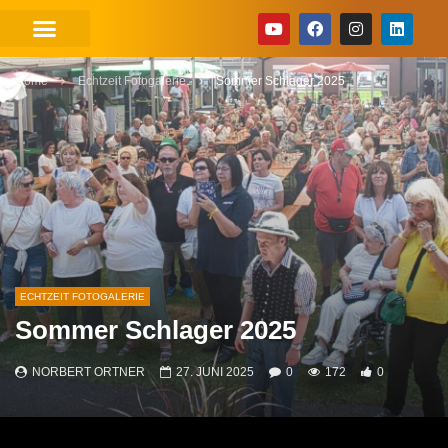
Home
Echtzeit Fotogalerie
Sommer Schlager 2025
ECHTZEIT FOTOGALERIE
Sommer Schlager 2025
NORBERT ORTNER
27. JUNI 2025
0
172
0