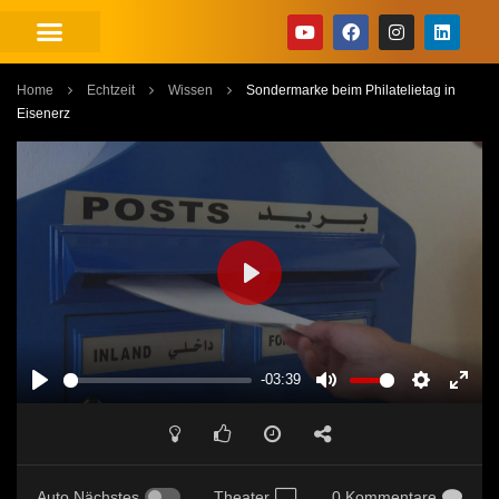
Home
Echtzeit
Wissen
Sondermarke beim Philatelietag in
Eisenerz
PLAY
-03:39
PLAY
MUTE
SETTINGS
ENT
FUL
Auto Nächstes
Theater
0 Kommentare