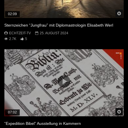
Sp
02:09
Sternzeichen “Jungfrau” mit Diplomastrologin Elisabeth Werl
ECHTZEIT-TV
25. AUGUST 2024
2.7K
5
Sp
07:02
“Expedition Bibel” Ausstellung in Kammern