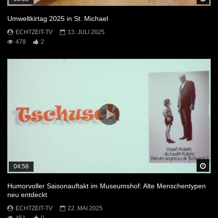
Umweltkirtag 2025 in St. Michael
ECHTZEIT-TV
13. JULI 2025
478
2
Sp
04:58
Humorvoller Saisonauftakt im Museumshof: Alte Menschentypen
neu entdeckt
ECHTZEIT-TV
22. MAI 2025
451
0