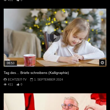
Sp
06:53
Tag des… Briefe schreibens (Kalligraphie)
ECHTZEIT-TV
1. SEPTEMBER 2024
411
0