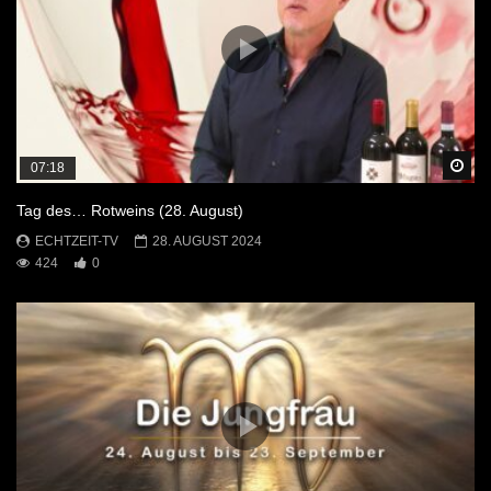
Sp
07:18
Tag des… Rotweins (28. August)
ECHTZEIT-TV
28. AUGUST 2024
424
0