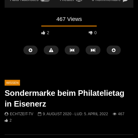
467 Views
2
0
WISSEN
Sondermarke beim Philatelietag
Später Ansehen
05:33
04:58
in Eisenerz
Umweltkirtag 2025 in St. Michael
Humorvoller Saisonaufta
ECHTZEIT-TV
9. AUGUST 2020
- LUD:
5. APRIL 2022
467
Museumshof: Alte Mens
ECHTZEIT-TV
13. JULI 2025
2
entdeckt
478
2
ECHTZEIT-TV
22. M
451
0