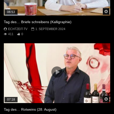
Sp
06:53
Tag des… Briefe schreibens (Kalligraphie)
ECHTZEIT-TV
1. SEPTEMBER 2024
411
0
Sp
07:18
Tag des… Rotweins (28. August)