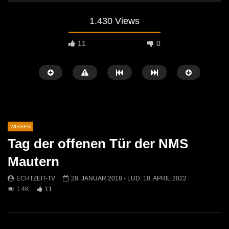
1.430 Views
11
0
WISSEN
Tag der offenen Tür der NMS
Später Ansehen
05:33
04:58
Mautern
Umweltkirtag 2025 in St. Michael
Humorvoller Saisonaufta
ECHTZEIT-TV
28. JANUAR 2018
- LUD:
18. APRIL 2022
Museumshof: Alte Mens
ECHTZEIT-TV
13. JULI 2025
1.4K
11
entdeckt
478
2
ECHTZEIT-TV
22. M
451
0