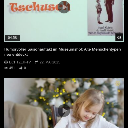
Sp
04:58
Humorvoller Saisonauftakt im Museumshof: Alte Menschentypen
neu entdeckt
ECHTZEIT-TV
22. MAI 2025
451
0