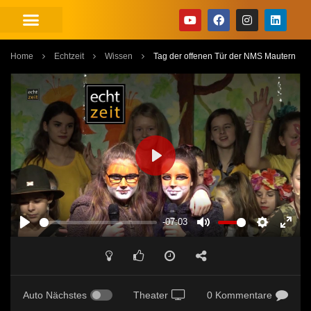
Home
Echtzeit
Wissen
Tag der offenen Tür der NMS Mautern
PLAY
-07:03
PLAY
MUTE
SETTINGS
ENT
FUL
Auto Nächstes
Theater
0 Kommentare