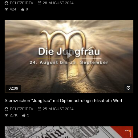
ECHTZEIT-TV
28. AUGUST 2024
424
0
Sp
02:09
Sternzeichen “Jungfrau” mit Diplomastrologin Elisabeth Werl
ECHTZEIT-TV
25. AUGUST 2024
2.7K
5