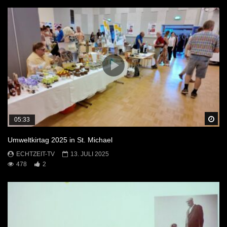
Sp
05:33
Umweltkirtag 2025 in St. Michael
ECHTZEIT-TV
13. JULI 2025
478
2