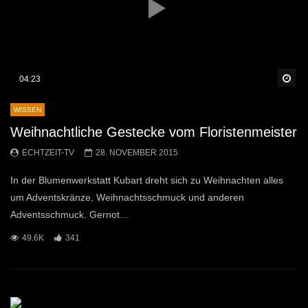
Sp
04:23
WISSEN
Weihnachtliche Gestecke vom Floristenmeister
ECHTZEIT-TV
28. NOVEMBER 2015
In der Blumenwerkstatt Kubart dreht sich zu Weihnachten alles
um Adventskränze, Weihnachtsschmuck und anderen
Adventsschmuck. Gernot...
49.6K
341