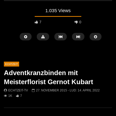
1.035 Views
7
0
ECHTZEIT
Adventkranzbinden mit
Später Ansehen
07:46
07:02
Meisterflorist Gernot Kubart
„Spirituelle Reise“ Vocalensemble
“Expedition Bibel” Ausste
ECHTZEIT-TV
27. NOVEMBER 2015
- LUD:
14. APRIL 2022
Mittendrin
Kammern
1K
7
ECHTZEIT-TV
18. NOVEMBER 2024
ECHTZEIT-TV
12. J
811
1
612
0