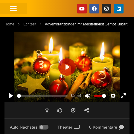
Home
Echtzeit
Adventkranzbinden mit Meisterflorist Gernot Kubart
PLAY
-03:58
PLAY
MUTE
SETTINGS
ENT
FUL
Auto Nächstes
Theater
0 Kommentare