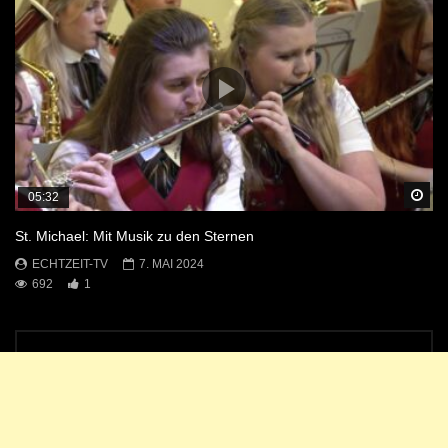
Sp
05:32
St. Michael: Mit Musik zu den Sternen
ECHTZEIT-TV
7. MAI 2024
692
1