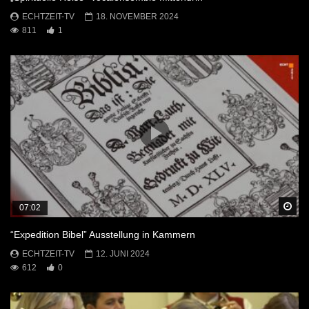
ECHTZEIT-TV
18. NOVEMBER 2024
811
1
Sp
07:02
“Expedition Bibel” Ausstellung in Kammern
ECHTZEIT-TV
12. JUNI 2024
612
0