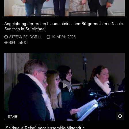
Angelobung der ersten blauen steirischen Bürgermeisterin Nicole
Sunitsch in St. Michael
STEFAN FELDGRILL
19. APRIL 2025
424
0
Sp
07:46
„Spirituelle Reise“ Vocalensemble Mittendrin