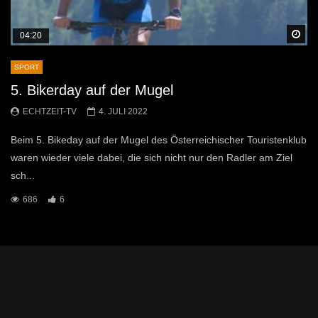
Sp
04:20
SPORT
5. Bikerday auf der Mugel
ECHTZEIT-TV
4. JULI 2022
Beim 5. Bikeday auf der Mugel des Österreichischer Touristenklub
waren wieder viele dabei, die sich nicht nur den Radler am Ziel
sch...
686
6