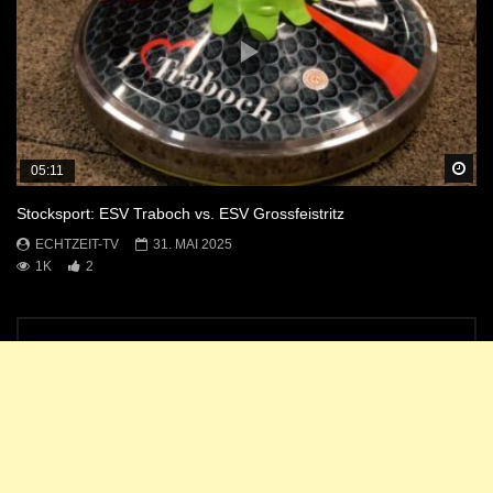
Sp
05:11
Stocksport: ESV Traboch vs. ESV Grossfeistritz
ECHTZEIT-TV
31. MAI 2025
1K
2