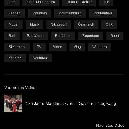
Film
Hans Mocharitsch
Helmuth Breitler
Info
Leoben
Mountain
Mountainbiken
Moutainbike
Mugel
Musik
Niklasdorf
Österreich
ÖTK
Rad
Radfahren
Radfahrer
Reportage
Sport
Steiermark
TV
Video
Vlog
Wandern
Youtube
Youtuber
Vorheriges Video
125 Jahre Marktmusikverein Gaishorn-Treglwang
Nächstes Video