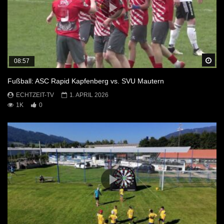
Sp
08:57
Fußball: ASC Rapid Kapfenberg vs. SVU Mautern
ECHTZEIT-TV
1. APRIL 2026
1K
0