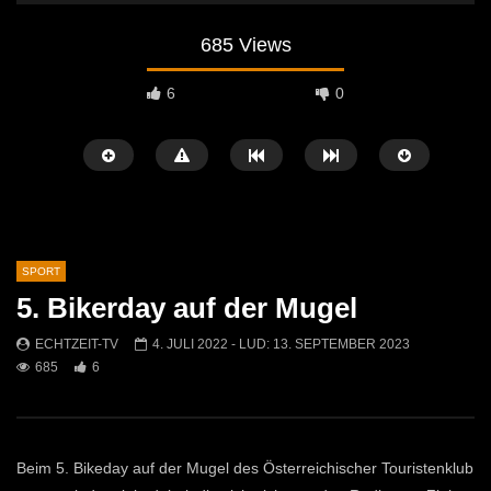
685 Views
6
0
SPORT
5. Bikerday auf der Mugel
Später Ansehen
05:01
08:57
ECHTZEIT-TV
4. JULI 2022
- LUD:
13. SEPTEMBER 2023
685
6
60 Jahre FC Kammern – Ein Jubiläum
Fußball: ASC Rapid Kap
voller Höhepunkte!
Mautern
ECHTZEIT-TV
29. JUNI 2026
ECHTZEIT-TV
1. AP
520
1
1K
0
Beim 5. Bikeday auf der Mugel des Österreichischer Touristenklub