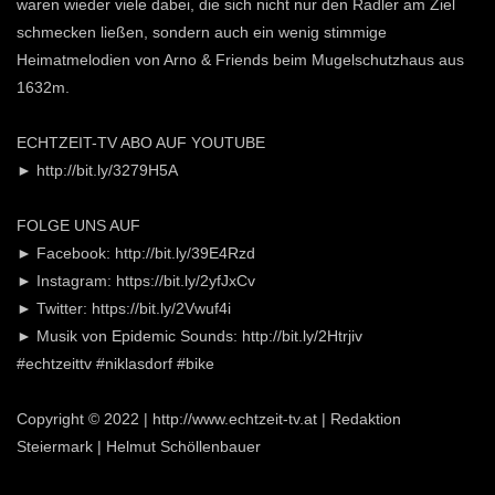
waren wieder viele dabei, die sich nicht nur den Radler am Ziel
schmecken ließen, sondern auch ein wenig stimmige
Heimatmelodien von Arno & Friends beim Mugelschutzhaus aus
1632m.
ECHTZEIT-TV ABO AUF YOUTUBE
► http://bit.ly/3279H5A
FOLGE UNS AUF
► Facebook: http://bit.ly/39E4Rzd
► Instagram: https://bit.ly/2yfJxCv
► Twitter: https://bit.ly/2Vwuf4i
► Musik von Epidemic Sounds: http://bit.ly/2Htrjiv
#echtzeittv #niklasdorf #bike
Copyright © 2022 | http://www.echtzeit-tv.at | Redaktion
Steiermark | Helmut Schöllenbauer