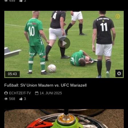
499
3
Sp
05:43
Fußball: SV Union Mautern vs. UFC Mariazell
ECHTZEIT-TV
14. JUNI 2025
568
3