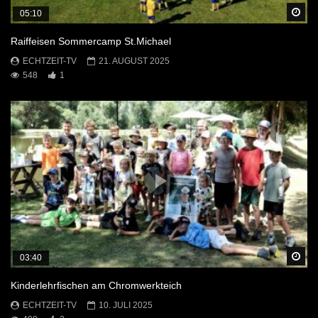
Sp
05:10
Raiffeisen Sommercamp St.Michael
ECHTZEIT-TV
21. AUGUST 2025
548
1
Sp
03:40
Kinderlehrfischen am Chromwerkteich
ECHTZEIT-TV
10. JULI 2025