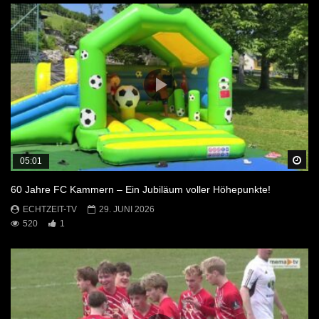
Sp
05:01
60 Jahre FC Kammern – Ein Jubiläum voller Höhepunkte!
ECHTZEIT-TV
29. JUNI 2026
520
1