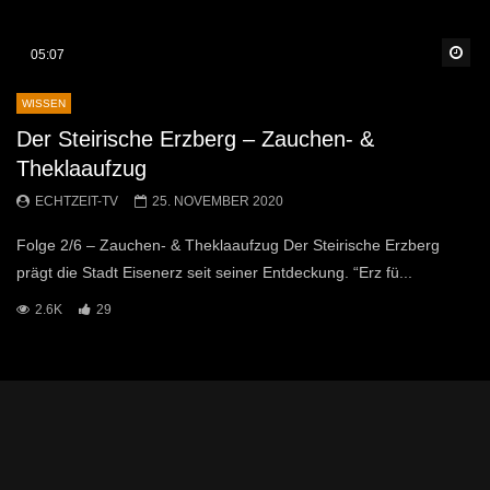
Sp
05:07
WISSEN
Der Steirische Erzberg – Zauchen- &
Theklaaufzug
ECHTZEIT-TV
25. NOVEMBER 2020
Folge 2/6 – Zauchen- & Theklaaufzug Der Steirische Erzberg
prägt die Stadt Eisenerz seit seiner Entdeckung. “Erz fü...
2.6K
29