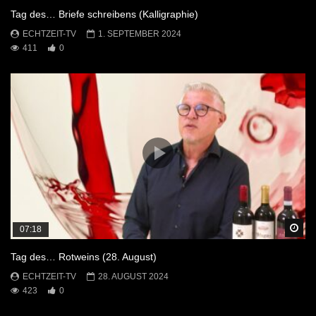
Tag des… Briefe schreibens (Kalligraphie)
ECHTZEIT-TV
1. SEPTEMBER 2024
411
0
Sp
07:18
Tag des… Rotweins (28. August)
ECHTZEIT-TV
28. AUGUST 2024
423
0