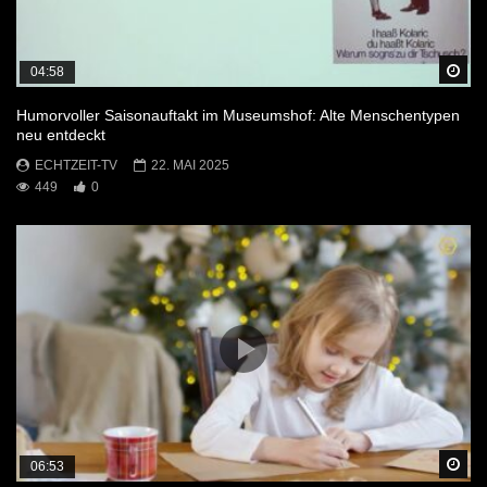
Sp
04:58
Humorvoller Saisonauftakt im Museumshof: Alte Menschentypen
neu entdeckt
ECHTZEIT-TV
22. MAI 2025
449
0
Sp
06:53