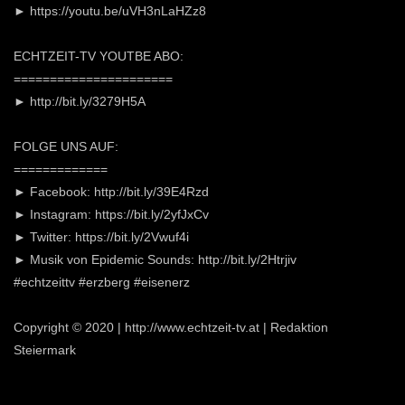
► https://youtu.be/uVH3nLaHZz8
ECHTZEIT-TV YOUTBE ABO:
======================
► http://bit.ly/3279H5A
FOLGE UNS AUF:
=============
► Facebook: http://bit.ly/39E4Rzd
► Instagram: https://bit.ly/2yfJxCv
► Twitter: https://bit.ly/2Vwuf4i
► Musik von Epidemic Sounds: http://bit.ly/2Htrjiv
#echtzeittv #erzberg #eisenerz
Copyright © 2020 | http://www.echtzeit-tv.at | Redaktion
Steiermark