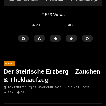
2.563 Views
29
0
WISSEN
Der Steirische Erzberg – Zauchen-
Später Ansehen
05:33
04:58
& Theklaaufzug
Umweltkirtag 2025 in St. Michael
Humorvoller Saisonaufta
ECHTZEIT-TV
25. NOVEMBER 2020
- LUD:
5. APRIL 2022
Museumshof: Alte Mens
ECHTZEIT-TV
13. JULI 2025
2.6K
29
entdeckt
477
2
ECHTZEIT-TV
22. M
449
0