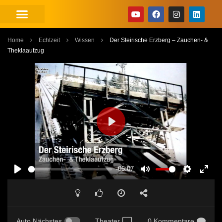
Home
Echtzeit
Wissen
Der Steirische Erzberg – Zauchen- &
Theklaaufzug
PLAY
-05:07
PLAY
MUTE
SETTINGS
ENT
FUL
Auto Nächstes
Theater
0 Kommentare