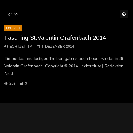
Sp
04:40
ECHTZEIT
Fasching St.Valentin Grafenbach 2014
ECHTZEIT-TV
4. DEZEMBER 2014
Ein buntes und lustiges Treiben gab es auch heuer wieder in St.
Valentin Grafenbach. Copyright © 2014 | echtzeit-tv | Redaktion
Nied...
269
3