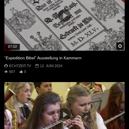
Sp
07:02
“Expedition Bibel” Ausstellung in Kammern
ECHTZEIT-TV
12. JUNI 2024
607
0