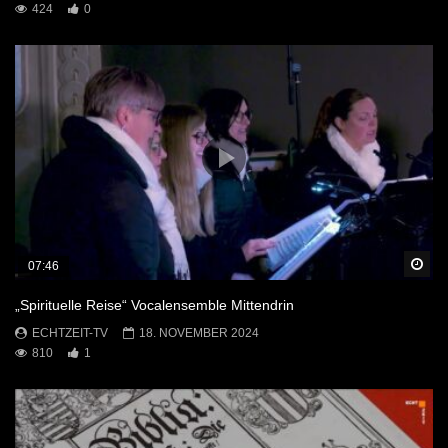
424
0
Sp
07:46
„Spirituelle Reise“ Vocalensemble Mittendrin
ECHTZEIT-TV
18. NOVEMBER 2024
810
1