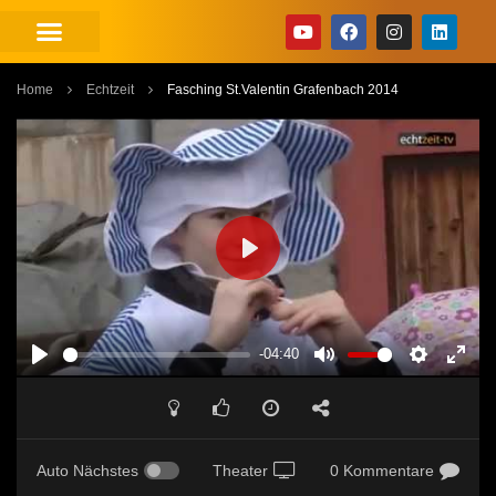
Home
Echtzeit
Fasching St.Valentin Grafenbach 2014
PLAY
-04:40
PLAY
MUTE
SETTINGS
ENT
FUL
Auto Nächstes
Theater
0 Kommentare