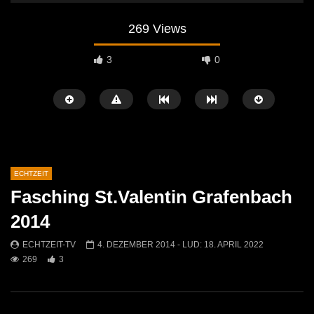
269 Views
3
0
ECHTZEIT
Fasching St.Valentin Grafenbach
Später Ansehen
07:46
07:02
2014
„Spirituelle Reise“ Vocalensemble
“Expedition Bibel” Ausste
ECHTZEIT-TV
4. DEZEMBER 2014
- LUD:
18. APRIL 2022
Mittendrin
Kammern
269
3
ECHTZEIT-TV
18. NOVEMBER 2024
ECHTZEIT-TV
12. J
810
1
607
0