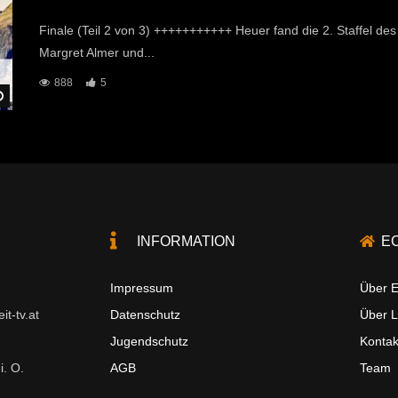
Finale (Teil 2 von 3) +++++++++++ Heuer fand die 2. Staffel des
Margret Almer und...
888
5
Später Ansehen
INFORMATION
E
Impressum
Über E
t-tv.at
Datenschutz
Über 
Jugendschutz
Kontak
i. O.
AGB
Team