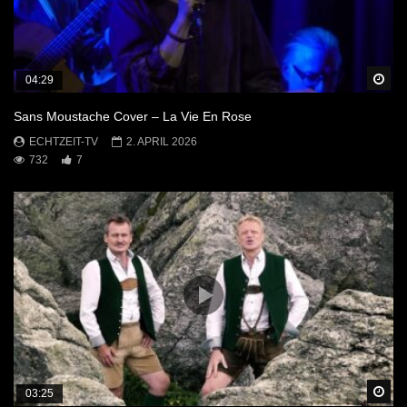
Sp
04:29
Sans Moustache Cover – La Vie En Rose
ECHTZEIT-TV
2. APRIL 2026
732
7
Sp
03:25