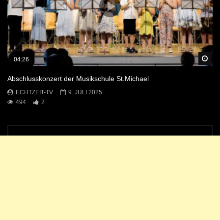
Sp
04:26
Abschlusskonzert der Musikschule St.Michael
ECHTZEIT-TV
9. JULI 2025
494
2