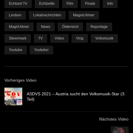
Echtzeit-TV
Echtzeittv
Film
Finale
Info
Leoben
Lokalnachrichten
Magret Almer
Magrit Almer
News
Österreich
Reportage
Steiermark
TV
Video
Vlog
Volksmusik
Youtube
Youtuber
Vorheriges Video
ASDVS 2021 – Austria sucht den Volksmusik-Star (3.
Teil)
Nächstes Video