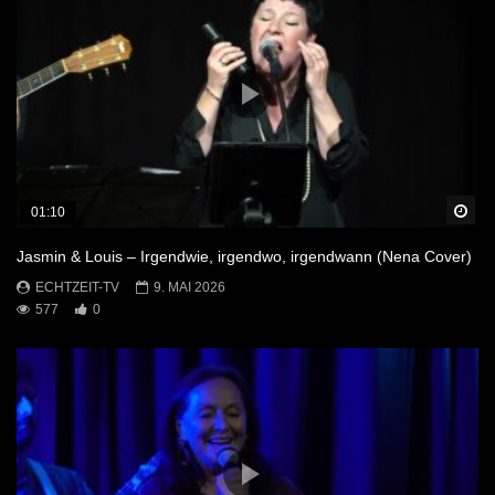
Sp
01:10
Jasmin & Louis – Irgendwie, irgendwo, irgendwann (Nena Cover)
ECHTZEIT-TV
9. MAI 2026
577
0