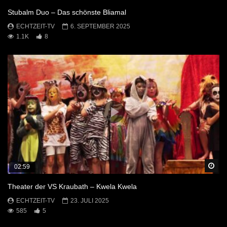
Stubalm Duo – Das schönste Bliamal
ECHTZEIT-TV
6. SEPTEMBER 2025
1.1K
8
Sp
02:59
Theater der VS Kraubath – Kwela Kwela
ECHTZEIT-TV
23. JULI 2025
585
5