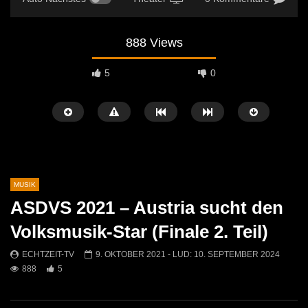
888 Views
5
0
MUSIK
ASDVS 2021 – Austria sucht den
Später Ansehen
01:10
04:29
Volksmusik-Star (Finale 2. Teil)
Jasmin & Louis – Irgendwie, irgendwo,
Sans Moustache Cover –
ECHTZEIT-TV
9. OKTOBER 2021
- LUD:
10. SEPTEMBER 2024
irgendwann (Nena Cover)
Rose
888
5
ECHTZEIT-TV
9. MAI 2026
ECHTZEIT-TV
2. AP
577
0
732
7