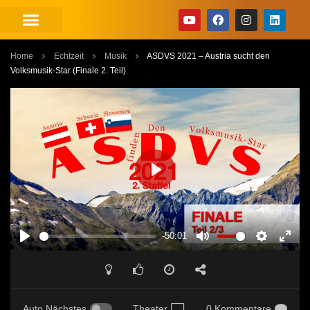
Home
Echtzeit
Musik
ASDVS 2021 – Austria sucht den
Volksmusik-Star (Finale 2. Teil)
PLAY
-50:01
PLAY
MUTE
SETTINGS
ENT
FUL
Auto Nächstes
Theater
0 Kommentare