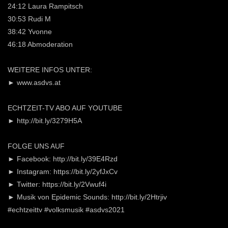
24:12 Laura Rampitsch
30:53 Rudi M
38:42 Yvonne
46:18 Abmoderation
WEITERE INFOS UNTER:
► www.asdvs.at
ECHTZEIT-TV ABO AUF YOUTUBE
► http://bit.ly/3279H5A
FOLGE UNS AUF
► Facebook: http://bit.ly/39E4Rzd
► Instagram: https://bit.ly/2yfJxCv
► Twitter: https://bit.ly/2Vwuf4i
► Musik von Epidemic Sounds: http://bit.ly/2Htrjiv
#echtzeittv #volksmusik #asdvs2021