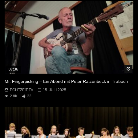
Sp
07:36
Mr. Fingerpicking – Ein Abend mit Peter Ratzenbeck in Traboch
ECHTZEIT-TV
15. JULI 2025
2.8K
23