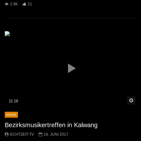
2.9K
21
Sp
11:16
MUSIK
Bezirksmusikertreffen in Kalwang
ECHTZEIT-TV
18. JUNI 2017