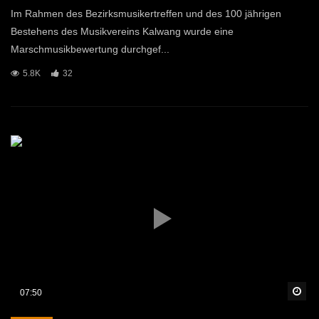
Im Rahmen des Bezirksmusikertreffen und des 100 jährigen
Bestehens des Musikvereins Kalwang wurde eine
Marschmusikbewertung durchgef...
5.8K
32
Sp
07:50