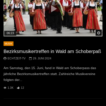
Sp
06:23
MUSIK
Bezirksmusikertreffen in Wald am Schoberpaß
ECHTZEIT-TV
29. JUNI 2024
Am Samstag, den 15. Juni, fand in Wald am Schoberpass das
jährliche Bezirksmusikertreffen statt. Zahlreiche Musikvereine
folgten der...
1.3K
12