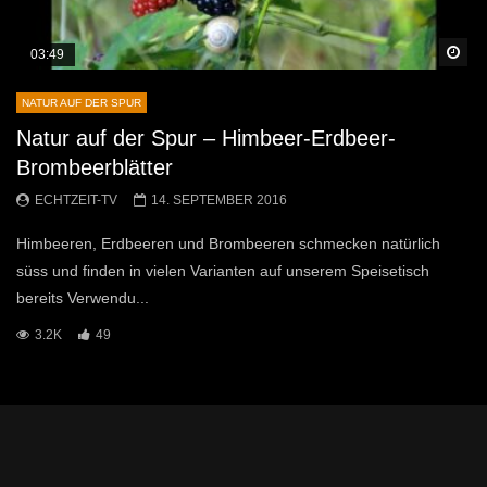
Sp
03:49
NATUR AUF DER SPUR
Natur auf der Spur – Himbeer-Erdbeer-
Brombeerblätter
ECHTZEIT-TV
14. SEPTEMBER 2016
Himbeeren, Erdbeeren und Brombeeren schmecken natürlich
süss und finden in vielen Varianten auf unserem Speisetisch
bereits Verwendu...
3.2K
49