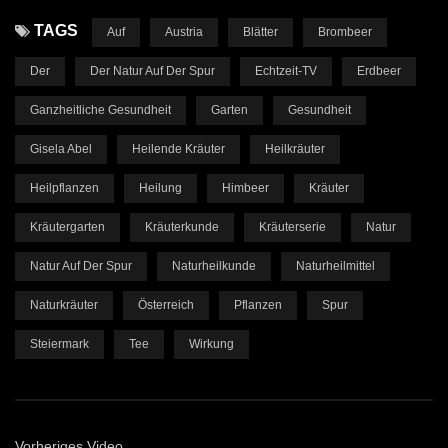
TAGS
Auf
Austria
Blätter
Brombeer
Der
Der Natur Auf Der Spur
Echtzeit-TV
Erdbeer
Ganzheitliche Gesundheit
Garten
Gesundheit
Gisela Abel
Heilende Kräuter
Heilkräuter
Heilpflanzen
Heilung
Himbeer
Kräuter
Kräutergarten
Kräuterkunde
Kräuterserie
Natur
Natur Auf Der Spur
Naturheilkunde
Naturheilmittel
Naturkräuter
Österreich
Pflanzen
Spur
Steiermark
Tee
Wirkung
Vorheriges Video