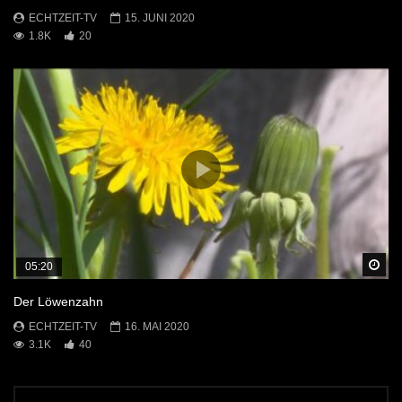
ECHTZEIT-TV
15. JUNI 2020
1.8K
20
Sp
05:20
Der Löwenzahn
ECHTZEIT-TV
16. MAI 2020
3.1K
40