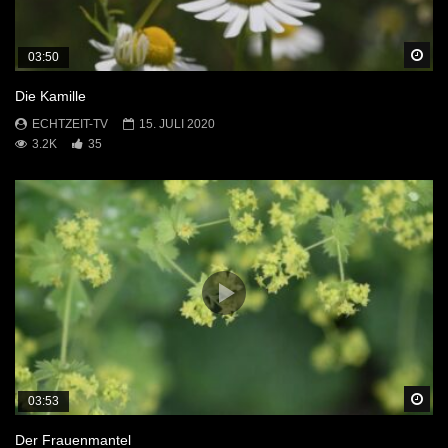
Sp
03:50
Die Kamille
ECHTZEIT-TV
15. JULI 2020
3.2K
35
Sp
03:53
Der Frauenmantel