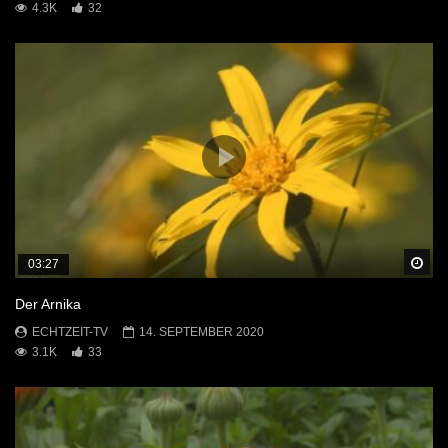
4.3K
32
Sp
03:27
Der Arnika
ECHTZEIT-TV
14. SEPTEMBER 2020
3.1K
33