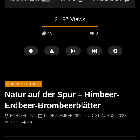
3.197 Views
49
0
NATUR AUF DER SPUR
Natur auf der Spur – Himbeer-
Später Ansehen
03:24
03:27
Erdbeer-Brombeerblätter
Das Gänseblümchen
Der Arnika
ECHTZEIT-TV
14. SEPTEMBER 2016
- LUD:
31. AUGUST 2023
ECHTZEIT-TV
14. OKTOBER 2020
ECHTZEIT-TV
14. 
3.2K
49
4.3K
32
3.1K
33