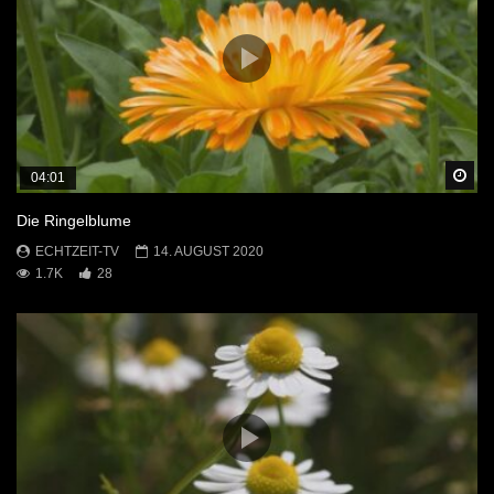
Sp
04:01
Die Ringelblume
ECHTZEIT-TV
14. AUGUST 2020
1.7K
28