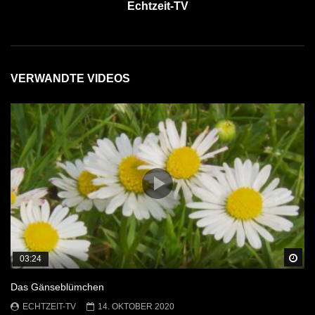
Echtzeit-TV
VERWANDTE VIDEOS
Sp
03:24
Das Gänseblümchen
ECHTZEIT-TV
14. OKTOBER 2020