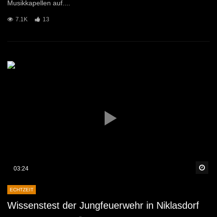
Musikkapellen auf....
7.1K
13
Sp
03:24
ECHTZEIT
Wissenstest der Jungfeuerwehr in Niklasdorf