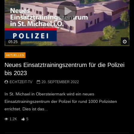
Sp
05:25
AKTUELLES
Neues Einsatztrainingszentrum für die Polizei
bis 2023
ECHTZEIT-TV
20. SEPTEMBER 2022
In St. Michael in Obersteiermark wird ein neues
Einsatztrainingszentrum der Polizei für rund 1000 Polizisten
errichtet. Dies ist das...
1.2K
5