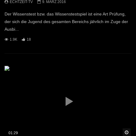
ECHTZEIT-TV
9. MÄRZ 2016
Der Wissenstest bzw. das Wissenstestspiel ist eine Art Prüfung,
der sich die Jugend des gesamten Bereichs jährlich im Zuge der
Ausbi...
1.9K
18
Sp
01:29