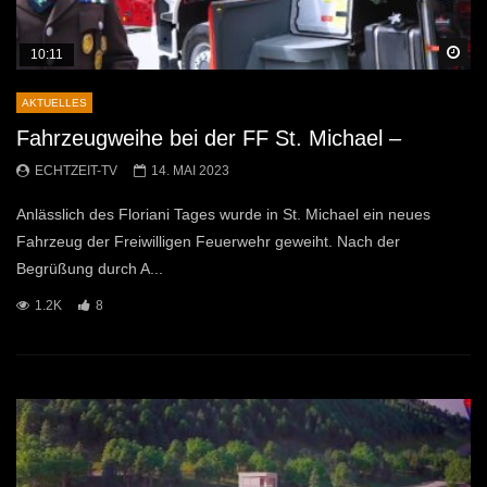
Sp
10:11
AKTUELLES
Fahrzeugweihe bei der FF St. Michael –
ECHTZEIT-TV
14. MAI 2023
Anlässlich des Floriani Tages wurde in St. Michael ein neues
Fahrzeug der Freiwilligen Feuerwehr geweiht. Nach der
Begrüßung durch A...
1.2K
8