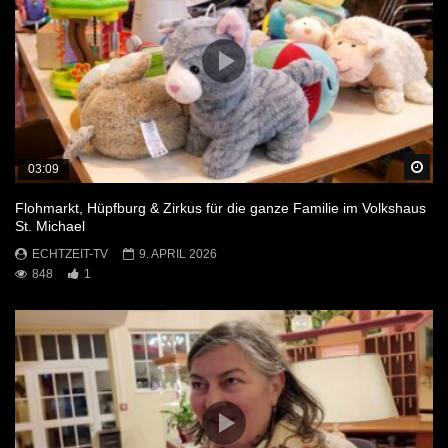
Sp
03:09
Flohmarkt, Hüpfburg & Zirkus für die ganze Familie im Volkshaus
St. Michael
ECHTZEIT-TV
9. APRIL 2026
848
1