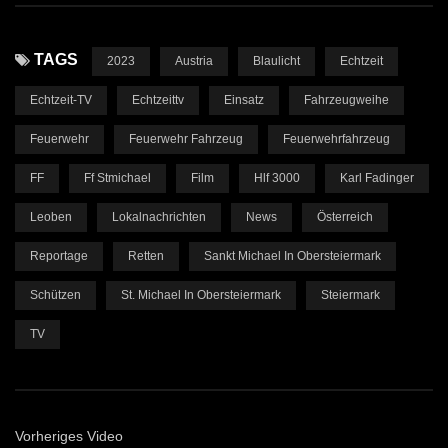
TAGS
2023
Austria
Blaulicht
Echtzeit
Echtzeit-TV
Echtzeittv
Einsatz
Fahrzeugweihe
Feuerwehr
Feuerwehr Fahrzeug
Feuerwehrfahrzeug
FF
Ff Stmichael
Film
Hlf 3000
Karl Fadinger
Leoben
Lokalnachrichten
News
Österreich
Reportage
Retten
Sankt Michael In Obersteiermark
Schützen
St. Michael In Obersteiermark
Steiermark
TV
Vorheriges Video