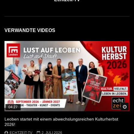
VERWANDTE VIDEOS
Sp
04:27
Leoben startet mit einem abwechslungsreichen Kulturherbst
2026!
ECHTZEIT-TV
2. JULI 2026