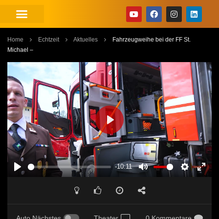
Home
Echtzeit
Aktuelles
Fahrzeugweihe bei der FF St.
Michael –
PLAY
-10:11
PLAY
MUTE
SETTINGS
ENT
FUL
Auto Nächstes
Theater
0 Kommentare