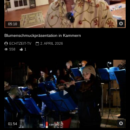
Sp
05:10
Blumenschmuckpräsentation in Kammern
ECHTZEIT-TV
2. APRIL 2026
558
1
Sp
01:54