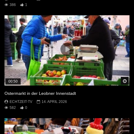
386
1
Sp
00:50
Ostermarkt in der Leobner Innenstadt
ECHTZEIT-TV
14. APRIL 2026
582
0