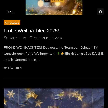
Sp
00:11
AKTUELLES
Frohe Weihnachten 2025!
ECHTZEIT-TV
24. DEZEMBER 2025
FROHE WEIHNACHTEN! Das gesamte Team von Echtzeit-TV
wünscht euch frohe Weihnachten!
Ein riesengroßes DANKE
an alle Unterstützerin...
872
4