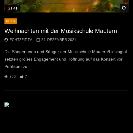
Sp
21:41
MUSIK
Weihnachten mit der Musikschule Mautern
ECHTZEIT-TV
24. DEZEMBER 2021
Die Sängerinnen und Sänger der Musikschule Mautern/Liesingtal
setzten großes Engagement und Hoffnung auf das Konzert vor
Publikum zu...
750
7