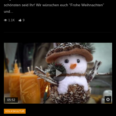
schönsten seid Ihr! Wir wünschen euch “Frohe Weihnachten”
und...
1.1K
9
Sp
05:52
VOLKSKULTUR