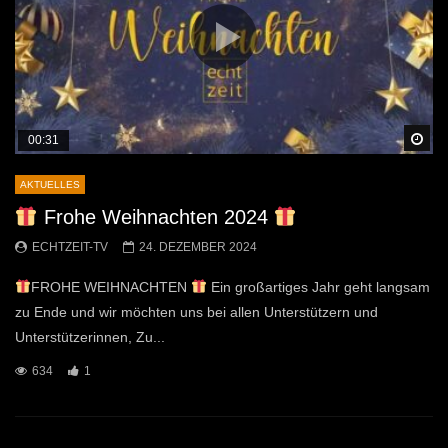
Sp
00:31
AKTUELLES
Frohe Weihnachten 2024
ECHTZEIT-TV
24. DEZEMBER 2024
FROHE WEIHNACHTEN
Ein großartiges Jahr geht langsam
zu Ende und wir möchten uns bei allen Unterstützern und
Unterstützerinnen, Zu...
634
1