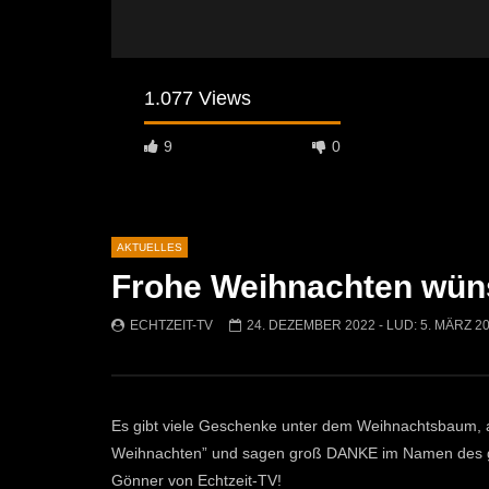
1.077 Views
9
0
AKTUELLES
Frohe Weihnachten wüns
Später Ansehen
04:27
00:50
ECHTZEIT-TV
24. DEZEMBER 2022
- LUD:
5. MÄRZ 2
Leoben startet mit einem
Ostermarkt
abwechslungsreichen Kulturherbst
ECHTZEI
2026!
583
ECHTZEIT-TV
2. JULI 2026
Es gibt viele Geschenke unter dem Weihnachtsbaum, a
392
1
Weihnachten” und sagen groß DANKE im Namen des ge
Gönner von Echtzeit-TV!