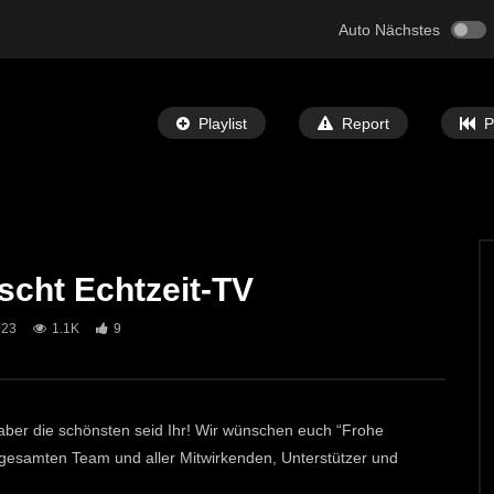
Auto Nächstes
Playlist
Report
P
cht Echtzeit-TV
Später Ansehen
03:09
023
1.1K
9
 in der Leobner Innenstadt
Flohmarkt, Hüpfburg & Zirkus für die
ganze Familie im Volkshaus St. Micha
T-TV
14. APRIL 2026
ECHTZEIT-TV
9. APRIL 2026
0
848
1
ber die schönsten seid Ihr! Wir wünschen euch “Frohe
samten Team und aller Mitwirkenden, Unterstützer und