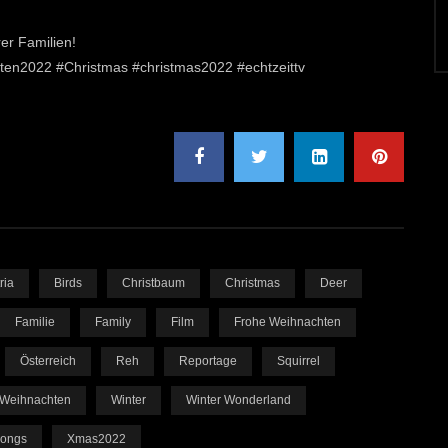
er Familien!
n2022 #Christmas #christmas2022 #echtzeittv
ria
Birds
Christbaum
Christmas
Deer
Familie
Family
Film
Frohe Weihnachten
Österreich
Reh
Reportage
Squirrel
Weihnachten
Winter
Winter Wonderland
ongs
Xmas2022