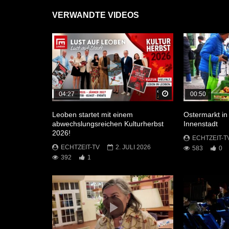
VERWANDTE VIDEOS
Später Ansehen
04:27
00:50
Leoben startet mit einem
Ostermarkt in
abwechslungsreichen Kulturherbst
Innenstadt
2026!
ECHTZEIT-T
ECHTZEIT-TV
2. JULI 2026
583
0
392
1