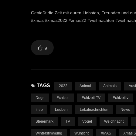
Genießt die Zeit mit euren Liebsten, Freunden und eur
#xmas #xmas2022 #xmas22 #weihnachten #weihnachte
9
TAGS
2022
Animal
Animals
Aust
Dogs
Echtzeit
Echtzeit-TV
Echtzeittv
Intro
Leoben
Lokalnachrichten
News
Steiermark
TV
Vögel
Weichnacht
Winterstimmung
Wünscht
XMAS
Xmas S