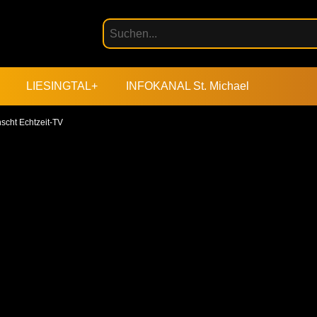
LIESINGTAL+
INFOKANAL St. Michael
cht Echtzeit-TV