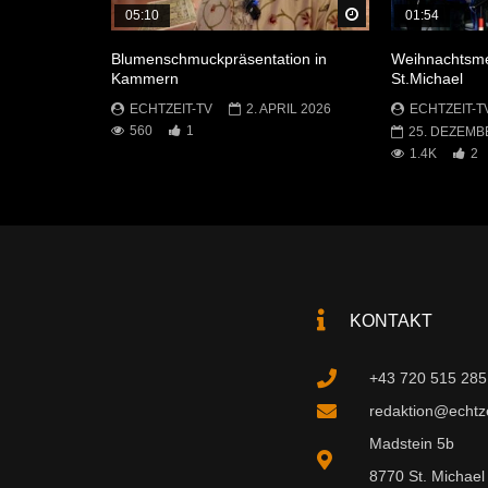
Später Ansehen
05:10
01:54
Blumenschmuckpräsentation in
Weihnachtsme
Kammern
St.Michael
ECHTZEIT-TV
2. APRIL 2026
ECHTZEIT-T
560
1
25. DEZEMB
1.4K
2
KONTAKT
+43 720 515 285
redaktion@echtzei
Madstein 5b
8770 St. Michael 