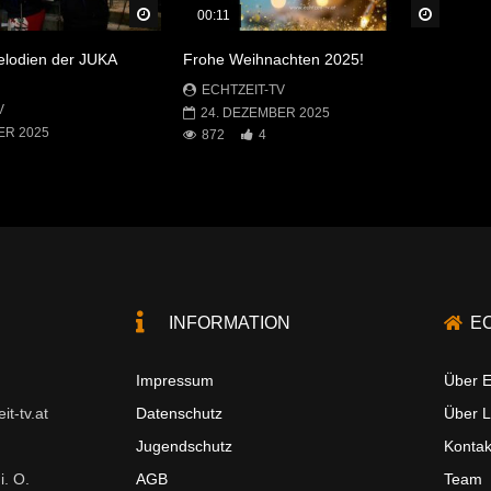
Später Ansehen
Später 
00:11
lodien der JUKA
Frohe Weihnachten 2025!
ECHTZEIT-TV
V
24. DEZEMBER 2025
ER 2025
872
4
INFORMATION
E
Impressum
Über E
t-tv.at
Datenschutz
Über 
Jugendschutz
Kontak
i. O.
AGB
Team