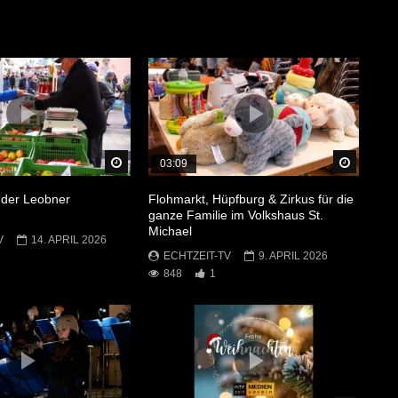
Später Ansehen
Später 
03:09
 der Leobner
Flohmarkt, Hüpfburg & Zirkus für die
ganze Familie im Volkshaus St.
Michael
V
14. APRIL 2026
ECHTZEIT-TV
9. APRIL 2026
848
1