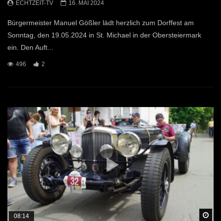
ECHTZEIT-TV
16. MAI 2024
Bürgermeister Manuel Gößler lädt herzlich zum Dorffest am
Sonntag, den 19.05.2024 in St. Michael in der Obersteiermark
ein. Den Auft...
496
2
Sp
08:14