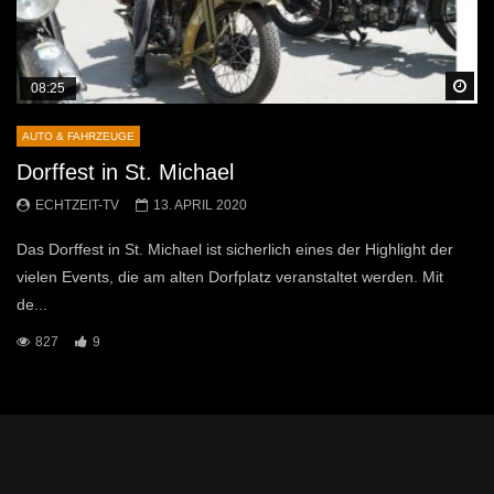
Sp
08:25
AUTO & FAHRZEUGE
Dorffest in St. Michael
ECHTZEIT-TV
13. APRIL 2020
Das Dorffest in St. Michael ist sicherlich eines der Highlight der
vielen Events, die am alten Dorfplatz veranstaltet werden. Mit
de...
827
9