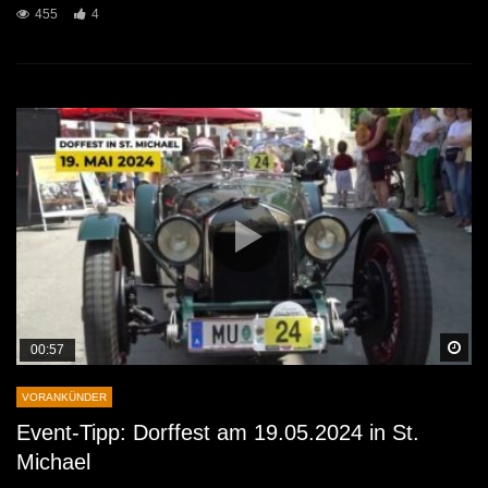
455
4
Sp
00:57
VORANKÜNDER
Event-Tipp: Dorffest am 19.05.2024 in St.
Michael