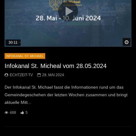
Sp
30:11
INFOKANAL ST. MICHAEL
Infokanal St. Micheal vom 28.05.2024
ECHTZEIT-TV
28. MAI 2024
Der Infokanal St. Michael fasst die Informationen rund um das
Gemeindegeschehen der letzten Wochen zusammen und bringt
aktuelle Mitt...
488
5