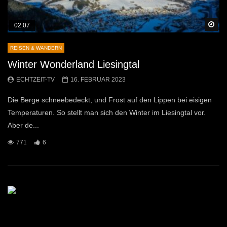
Sp
02:07
REISEN & WANDERN
Winter Wonderland Liesingtal
ECHTZEIT-TV
16. FEBRUAR 2023
Die Berge schneebedeckt, und Frost auf den Lippen bei eisigen
Temperaturen. So stellt man sich den Winter im Liesingtal vor.
Aber de...
771
6