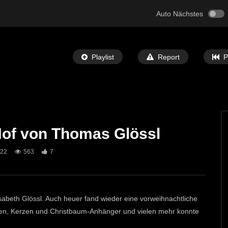
Auto Nächstes
Playlist
Report
P
Hof von Thomas Glössl
Später Ansehen
02:30
022
563
7
f in Mautern 2025
Kinderkrampus in St.Michael
T-TV
16. DEZEMBER 2025
ECHTZEIT-TV
10. DEZEMBER 2025
21
800
6
isabeth Glössl. Auch heuer fand wieder eine vorweihnachtliche
ren, Kerzen und Christbaum-Anhänger und vielen mehr konnte