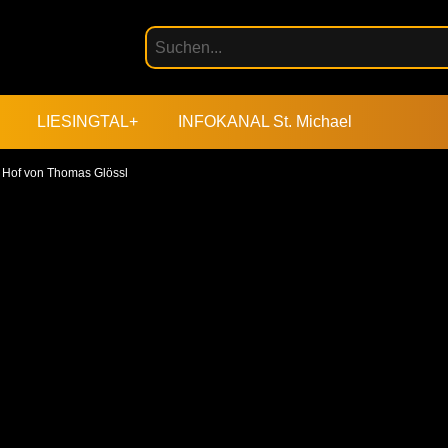
LIESINGTAL+
INFOKANAL St. Michael
 Hof von Thomas Glössl