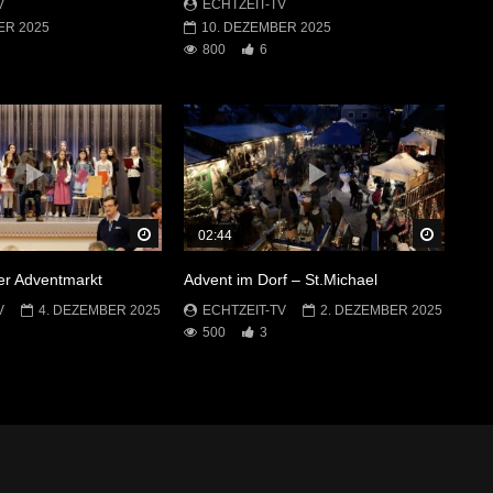
V
ECHTZEIT-TV
ER 2025
10. DEZEMBER 2025
800
6
Später Ansehen
Später 
02:44
r Adventmarkt
Advent im Dorf – St.Michael
V
4. DEZEMBER 2025
ECHTZEIT-TV
2. DEZEMBER 2025
500
3