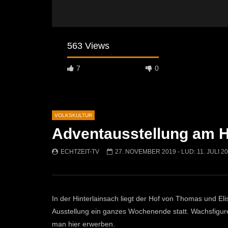
563 Views
7
0
VOLKSKULTUR
Adventausstellung am 
Später Ansehen
02:04
07:42
ECHTZEIT-TV
27. NOVEMBER 2019
- LUD:
11. JULI 2
Osterfeuer St. Michael 2026: Tradition
Krampuslau
kehrt auf die Jöchlingerwiese zurück
ECHTZEI
ECHTZEIT-TV
14. APRIL 2026
1.5K
753
1
In der Hinterlainsach liegt der Hof von Thomas und El
Ausstellung ein ganzes Wochenende statt. Wachsfigu
man hier erwerben.