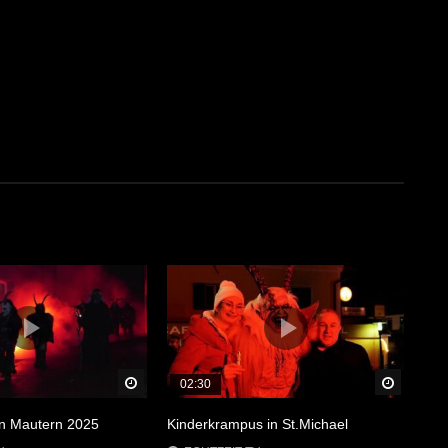
Später Ansehen
Später 
02:30
in Mautern 2025
Kinderkrampus in St.Michael