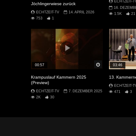
ECHTZEIT-T
Jöchlingerwiese zurück
16. DEZEMB
ECHTZEIT-TV
14. APRIL 2026
1.5K
21
753
1
Später Ansehen
00:57
03:46
Krampuslauf Kammern 2025
13. Kammerne
(Preview)
ECHTZEIT-T
ECHTZEIT-TV
7. DEZEMBER 2025
471
3
2K
30