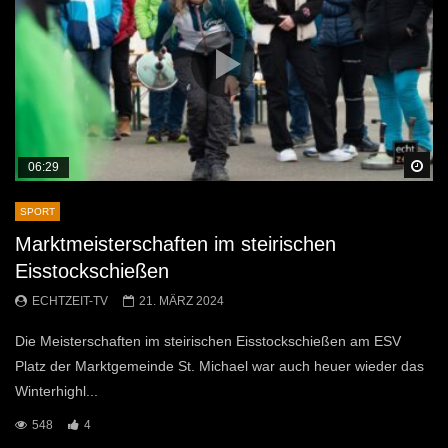
Sp
06:29
SPORT
Marktmeisterschaften im steirischen
Eisstockschießen
ECHTZEIT-TV
21. MÄRZ 2024
Die Meisterschaften im steirischen Eisstockschießen am ESV
Platz der Marktgemeinde St. Michael war auch heuer wieder das
Winterhighl...
548
4