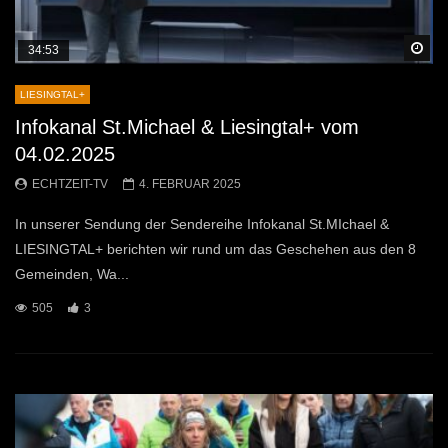
Sp
34:53
LIESINGTAL+
Infokanal St.Michael & Liesingtal+ vom
04.02.2025
ECHTZEIT-TV
4. FEBRUAR 2025
In unserer Sendung der Sendereihe Infokanal St.MIchael &
LIESINGTAL+ berichten wir rund um das Geschehen aus den 8
Gemeinden, Wa...
505
3