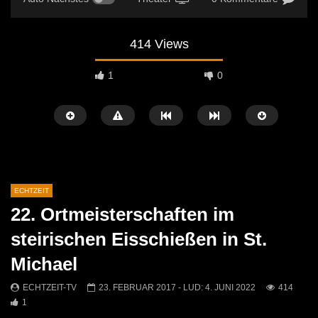
414 Views
1
0
ECHTZEIT
22. Ortmeisterschaften im
Später Ansehen
07:46
07:02
steirischen Eisschießen in St.
„Spirituelle Reise“ Vocalensemble
“Expedition Bibel” Ausste
Michael
Mittendrin
Kammern
ECHTZEIT-TV
18. NOVEMBER 2024
ECHTZEIT-TV
12. J
ECHTZEIT-TV
23. FEBRUAR 2017
- LUD:
4. JUNI 2022
414
812
1
613
0
1