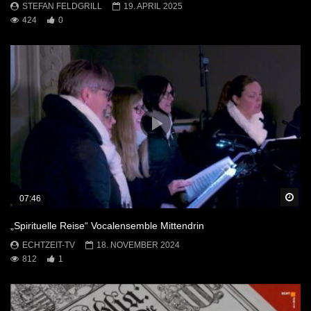
STEFAN FELDGRILL
19. APRIL 2025
424
0
Sp
07:46
„Spirituelle Reise“ Vocalensemble Mittendrin
ECHTZEIT-TV
18. NOVEMBER 2024
812
1