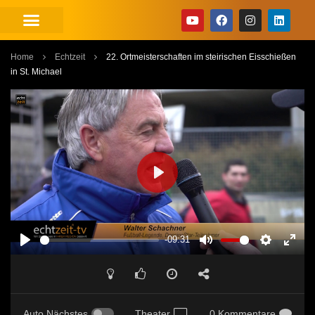
Home
Echtzeit
22. Ortmeisterschaften im steirischen Eisschießen
in St. Michael
PLAY
-09:31
PLAY
MUTE
SETTINGS
ENT
FUL
Auto Nächstes
Theater
0 Kommentare