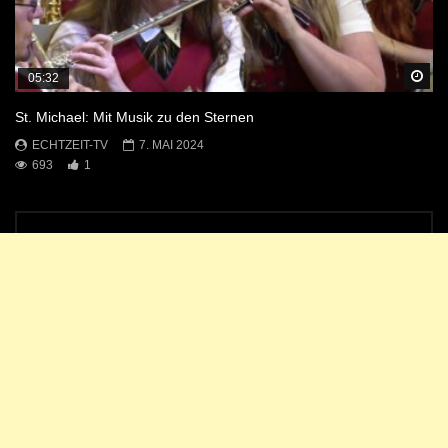
Sp
05:32
St. Michael: Mit Musik zu den Sternen
ECHTZEIT-TV
7. MAI 2024
693
1