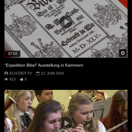
Sp
07:02
“Expedition Bibel” Ausstellung in Kammern
ECHTZEIT-TV
12. JUNI 2024
613
0