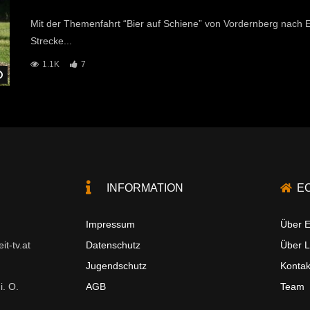
Mit der Themenfahrt “Bier auf Schiene” von Vordernberg nach E
Strecke...
1.1K
7
Später Ansehen
INFORMATION
E
Impressum
Über E
t-tv.at
Datenschutz
Über 
Jugendschutz
Kontak
i. O.
AGB
Team