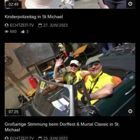
Sp
02:49
Kinderpolizeitag in St Michael
ECHTZEIT-TV
27. JUNI 2023
680
3
Sp
07:25
Großartige Stimmung beim Dorffest & Murtal Classic in St.
Michael
ECHTZEIT-TV
25. JUNI 2023