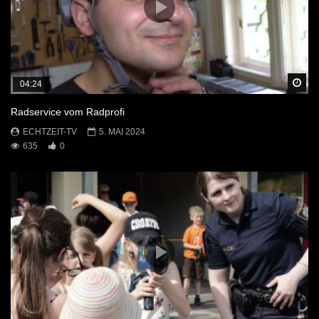
Sp
04:24
Radservice vom Radprofi
ECHTZEIT-TV
5. MAI 2024
635
0