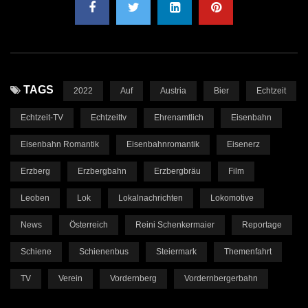
TAGS
2022
Auf
Austria
Bier
Echtzeit
Echtzeit-TV
Echtzeittv
Ehrenamtlich
Eisenbahn
Eisenbahn Romantik
Eisenbahnromantik
Eisenerz
Erzberg
Erzbergbahn
Erzbergbräu
Film
Leoben
Lok
Lokalnachrichten
Lokomotive
News
Österreich
Reini Schenkermaier
Reportage
Schiene
Schienenbus
Steiermark
Themenfahrt
TV
Verein
Vordernberg
Vordernbergerbahn