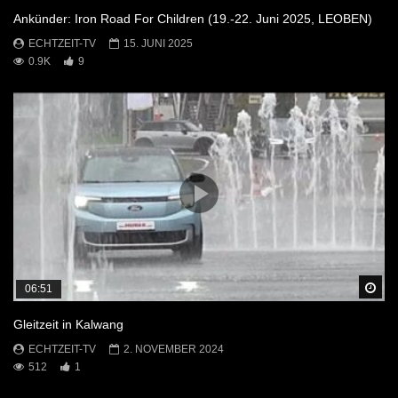
Ankünder: Iron Road For Children (19.-22. Juni 2025, LEOBEN)
ECHTZEIT-TV
15. JUNI 2025
0.9K
9
Sp
06:51
Gleitzeit in Kalwang
ECHTZEIT-TV
2. NOVEMBER 2024
512
1