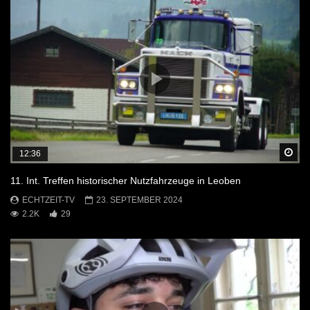
Sp
12:36
11. Int. Treffen historischer Nutzfahrzeuge in Leoben
ECHTZEIT-TV
23. SEPTEMBER 2024
2.2K
29