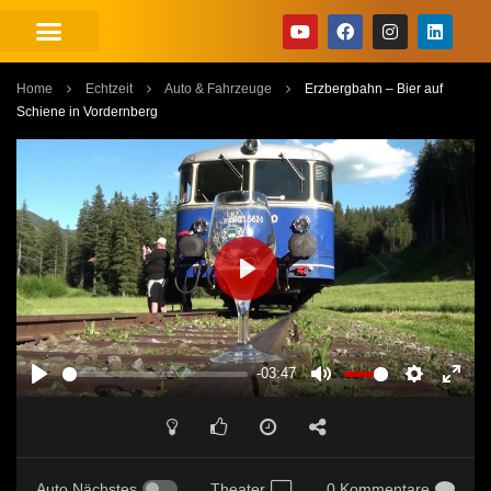
Home
Echtzeit
Auto & Fahrzeuge
Erzbergbahn – Bier auf
Schiene in Vordernberg
PLAY
-03:47
PLAY
MUTE
SETTINGS
ENT
FUL
Auto Nächstes
Theater
0 Kommentare