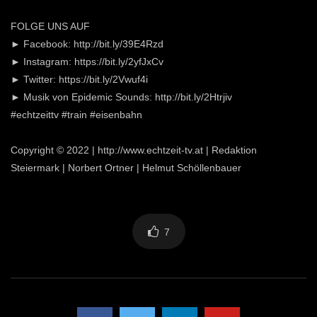
FOLGE UNS AUF
► Facebook: http://bit.ly/39E4Rzd
► Instagram: https://bit.ly/2yfJxCv
► Twitter: https://bit.ly/2Vwuf4i
► Musik von Epidemic Sounds: http://bit.ly/2Htrjiv
#echtzeittv #train #eisenbahn
Copyright © 2022 | http://www.echtzeit-tv.at | Redaktion
Steiermark | Norbert Ortner | Helmut Schöllenbauer
7