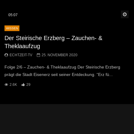
Sp
05:07
WISSEN
Der Steirische Erzberg – Zauchen- &
Theklaaufzug
ECHTZEIT-TV
25. NOVEMBER 2020
Folge 2/6 – Zauchen- & Theklaaufzug Der Steirische Erzberg
prägt die Stadt Eisenerz seit seiner Entdeckung. “Erz fü...
2.6K
29