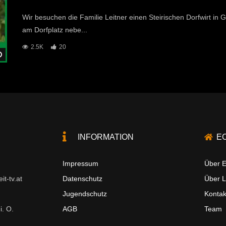
Wir besuchen die Familie Leitner einen Steirischen Dorfwirt in
am Dorfplatz nebe...
2.5K
20
Später Ansehen
INFORMATION
E
Impressum
Über E
t-tv.at
Datenschutz
Über 
Jugendschutz
Kontak
i. O.
AGB
Team