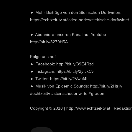
► Mehr Beiträge von den Steirischen Dorfwirten:
https://echtzeit-tv.at/video-series/steirische-dorftwirte/
► Abonniere unseren Kanal auf Youtube:
http://bit.ly/3279H5A
Folge uns auf:
► Facebook: http://bit.ly/39E4Rzd
► Instagram: https://bit.ly/2yfJxCv
► Twitter: https://bit.ly/2Vwuf4i
► Musik von Epidemic Sounds: http://bit.ly/2Htrjiv
#echtzeittv #steirischedorfwirte #graden
Copyright © 2018 | http://www.echtzeit-tv.at | Redakt