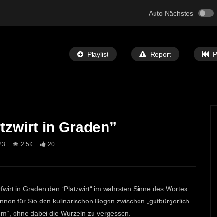
Auto Nächstes
Playlist
Report
P
atzwirt in Graden”
Später Ansehen
08:06
23
2.5K
20
 Dorfwirt in Eisenerz
Steirischer Dorfwirt ” Gasthof Kraxner”
rl”
ECHTZEIT-TV
20. DEZEMBER 2018
T-TV
27. JANUAR 2019
1.5K
6
16
rfwirt in Graden den “Platzwirt“ im wahrsten Sinne des Wortes
nnen für Sie den kulinarischen Bogen zwischen „gutbürgerlich –
em“, ohne dabei die Wurzeln zu vergessen.