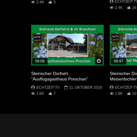
ECHTZEIT-T
2.4K
5
2.4K
16
Später Ansehen
08:06
08:47
Steirischer Dorfwirt
Steirischer Do
“Ausflugsgasthaus Preschan”
Meisenbichler
ECHTZEIT-TV
11. OKTOBER 2018
ECHTZEIT-T
1.6K
7
1.8K
10