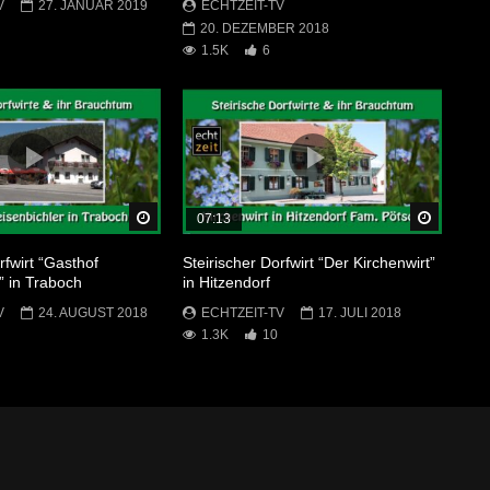
V
27. JANUAR 2019
ECHTZEIT-TV
20. DEZEMBER 2018
1.5K
6
Später Ansehen
Später 
07:13
rfwirt “Gasthof
Steirischer Dorfwirt “Der Kirchenwirt”
” in Traboch
in Hitzendorf
V
24. AUGUST 2018
ECHTZEIT-TV
17. JULI 2018
1.3K
10