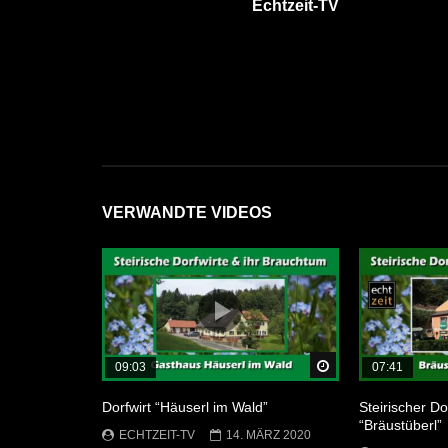
Echtzeit-TV
VERWANDTE VIDEOS
Später Ansehen
09:03
07:41
Dorfwirt “Häuserl im Wald”
Steirischer Do
“Bräustüberl”
ECHTZEIT-TV
14. MÄRZ 2020