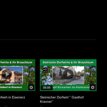
Später Ansehen
Später 
08:06
rfwirt in Eisenerz
Steirischer Dorfwirt ” Gasthof
Kraxner”