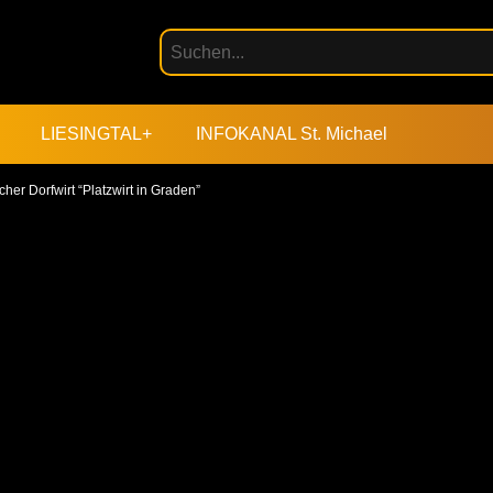
LIESINGTAL+
INFOKANAL St. Michael
scher Dorfwirt “Platzwirt in Graden”