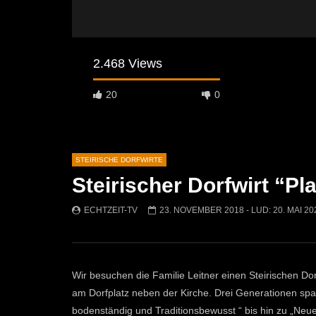
2.468 Views
20
0
STEIRISCHE DORFWIRTE
Steirischer Dorfwirt “Pl
Später Ansehen
09:03
07:41
ECHTZEIT-TV
23. NOVEMBER 2018
- LUD:
20. MAI 20
Dorfwirt “Häuserl im Wald”
Steirischer
“Bräustübe
ECHTZEIT-TV
14. MÄRZ 2020
ECHTZEI
2.4K
5
2.4K
Wir besuchen die Familie Leitner einen Steirischen Do
am Dorfplatz neben der Kirche. Drei Generationen spa
bodenständig und Traditionsbewusst “ bis hin zu „Neu