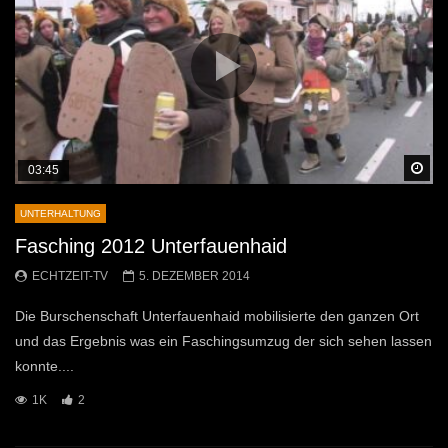
Sp
03:45
UNTERHALTUNG
Fasching 2012 Unterfauenhaid
ECHTZEIT-TV
5. DEZEMBER 2014
Die Burschenschaft Unterfauenhaid mobilisierte den ganzen Ort
und das Ergebnis was ein Faschingsumzug der sich sehen lassen
konnte....
1K
2