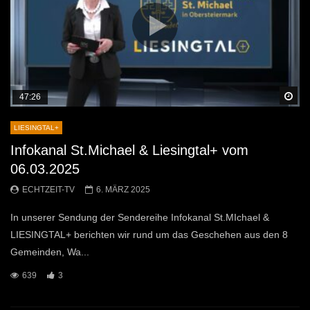
Sp
47:26
LIESINGTAL+
Infokanal St.Michael & Liesingtal+ vom
06.03.2025
ECHTZEIT-TV
6. MÄRZ 2025
In unserer Sendung der Sendereihe Infokanal St.MIchael &
LIESINGTAL+ berichten wir rund um das Geschehen aus den 8
Gemeinden, Wa...
639
3