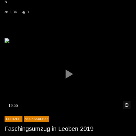
b...
1.3K
0
Sp
19:55
ECHTZEIT
VOLKSKULTUR
Faschingsumzug in Leoben 2019