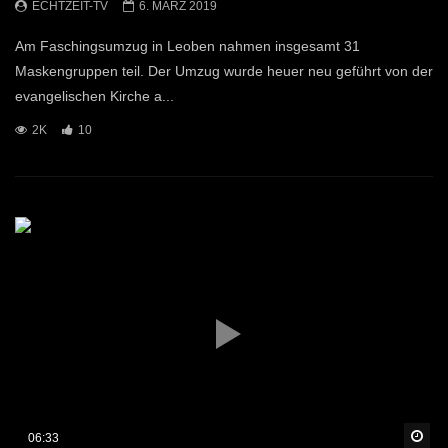
ECHTZEIT-TV
6. MÄRZ 2019
Am Faschingsumzug in Leoben nahmen insgesamt 31
Maskengruppen teil. Der Umzug wurde heuer neu geführt von der
evangelischen Kirche a...
2K
10
Sp
06:33