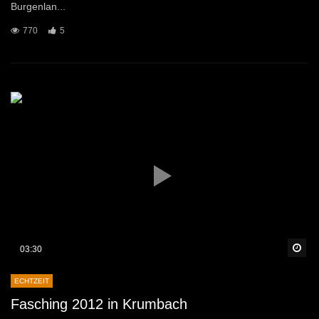
Burgenlan...
770
5
Sp
03:30
ECHTZEIT
Fasching 2012 in Krumbach