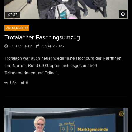
Sp
07:57
VOLKSKULTUR
Trofaiacher Faschingsumzug
ECHTZEIT-TV
7. MÄRZ 2025
Trofaiach war auch heuer wieder eine Hochburg der Närrinnen
und Narren. Rund 60 Gruppen mit insgesamt 500
Teilnehmerinnen und Teilne...
1.2K
6