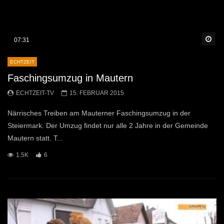
Sp
07:31
ECHTZEIT
Faschingsumzug in Mautern
ECHTZEIT-TV
15. FEBRUAR 2015
Närrisches Treiben am Mauterner Faschingsumzug in der
Steiermark. Der Umzug findet nur alle 2 Jahre in der Gemeinde
Mautern statt. T...
1.5K
6