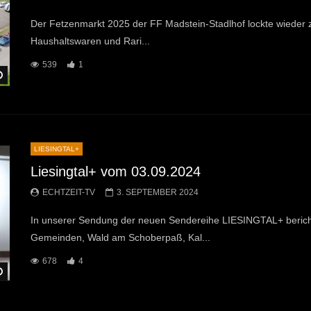
Der Fetzenmarkt 2025 der FF Madstein-Stadlhof lockte wieder 
Haushaltswaren und Rari...
539
1
Später Ansehen
LIESINGTAL+
Liesingtal+ vom 03.09.2024
ECHTZEIT-TV
3. SEPTEMBER 2024
In unserer Sendung der neuen Sendereihe LIESINGTAL+ beric
Gemeinden, Wald am Schoberpaß, Kal...
678
4
Später Ansehen