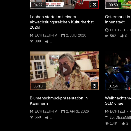
Später Ansehen
04:27
00:50
Leoben startet mit einem
Ostermarkt in
abwechslungsreichen Kulturherbst
Innenstadt
2026!
ECHTZEIT-T
ECHTZEIT-TV
2. JULI 2026
582
0
388
1
Später Ansehen
05:10
01:54
Blumenschmuckpräsentation in
Weihnachtsme
Kammern
St.Michael
ECHTZEIT-TV
2. APRIL 2026
ECHTZEIT-T
560
1
25. DEZEMB
1.4K
2