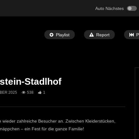
Auto Nächstes
Playlist
Report
P
stein-Stadlhof
Später Ansehen
03:09
BER 2025
538
1
 in der Leobner Innenstadt
Flohmarkt, Hüpfburg & Zirkus für die
ganze Familie im Volkshaus St. Micha
T-TV
14. APRIL 2026
ECHTZEIT-TV
9. APRIL 2026
0
848
1
 wieder zahlreiche Besucher an. Zwischen Kleiderstücken,
äppchen – ein Fest für die ganze Familie!