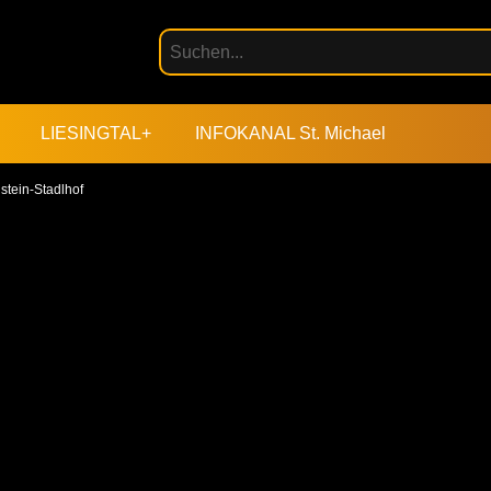
LIESINGTAL+
INFOKANAL St. Michael
stein-Stadlhof