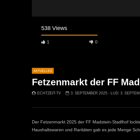
538 Views
1
0
AKTUELLES
Fetzenmarkt der FF Mad
Später Ansehen
04:27
00:50
ECHTZEIT-TV
3. SEPTEMBER 2025
- LUD:
3. SEPTEM
Leoben startet mit einem
Ostermarkt
abwechslungsreichen Kulturherbst
ECHTZEI
2026!
582
ECHTZEIT-TV
2. JULI 2026
Der Fetzenmarkt 2025 der FF Madstein-Stadlhof lockte
388
1
Haushaltswaren und Raritäten gab es jede Menge Schn