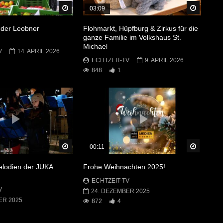
Später Ansehen
Später 
03:09
 der Leobner
Flohmarkt, Hüpfburg & Zirkus für die
ganze Familie im Volkshaus St.
Michael
V
14. APRIL 2026
ECHTZEIT-TV
9. APRIL 2026
848
1
Später Ansehen
Später 
00:11
lodien der JUKA
Frohe Weihnachten 2025!
ECHTZEIT-TV
V
24. DEZEMBER 2025
ER 2025
872
4