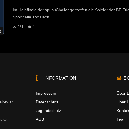
Im Halbfinale der spusuChallenge treffen die Spieler der BT Fü
Sporthalle Trofaiach....
681
4
Später Ansehen
INFORMATION
E
Impressum
Über E
t-tv.at
Datenschutz
Über 
Jugendschutz
Kontak
i. O.
AGB
Team