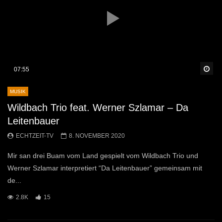
Sp
07:55
MUSIK
Wildbach Trio feat. Werner Szlamar – Da
Leitenbauer
ECHTZEIT-TV
8. NOVEMBER 2020
Mir san drei Buam vom Land gespielt vom Wildbach Trio und
Werner Szlamar interpretiert “Da Leitenbauer” gemeinsam mit
de...
2.8K
15