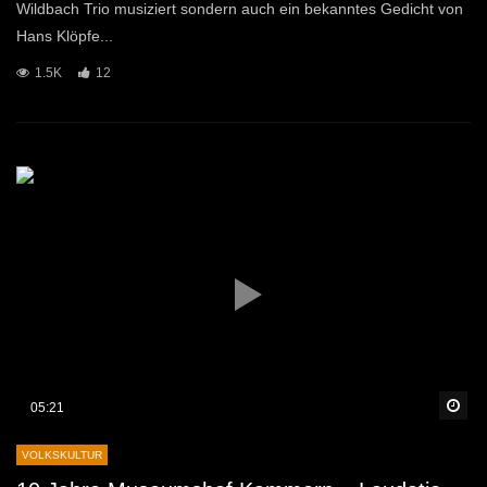
Wildbach Trio musiziert sondern auch ein bekanntes Gedicht von
Hans Klöpfe...
1.5K
12
Sp
05:21
VOLKSKULTUR