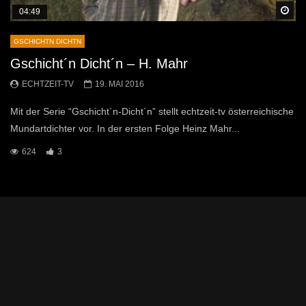
Sp
04:49
GSCHICHTN DICHTN
Gschicht´n Dicht´n – H. Mahr
ECHTZEIT-TV
19. MAI 2016
Mit der Serie “Gschicht´n-Dicht´n” stellt echtzeit-tv österreichische
Mundartdichter vor. In der ersten Folge Heinz Mahr...
624
3