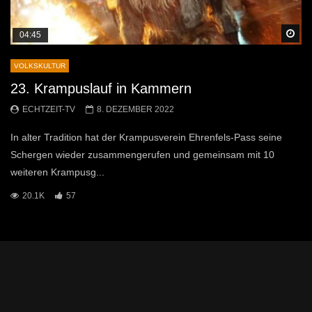
Sp
04:45
VOLKSKULTUR
23. Krampuslauf in Kammern
ECHTZEIT-TV
8. DEZEMBER 2022
In alter Tradition hat der Krampusverein Ehrenfels-Pass seine
Schergen wieder zusammengerufen und gemeinsam mit 10
weiteren Krampusg...
20.1K
57